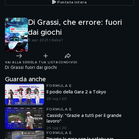
Puntata intera
Di Grassi, che errore: fuori
dai giochi
11 apr 2021 | Italia 1
VAI ALLA SERIE
LA TUA LISTA
CONDIVIDI
Di Grassi fuori dai giochi
Guarda anche
FORMULA E
Il podio della Gara 2 a Tokyo
26 lug | 20
FORMULA E
Cassidy: "Grazie a tutti per il grande
lavoro"
26 lug | 20
FORMULA E