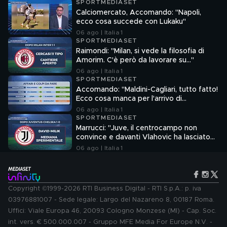
SPORTMEDIASET
Calciomercato, Accomando: "Napoli,
ecco cosa succede con Lukaku"
06 ago | Italia 1
SPORTMEDIASET
Raimondi: "Milan, si vede la filosofia di
Amorim. C'è però da lavorare su…"
06 ago | Italia 1
SPORTMEDIASET
Accomando: "Maldini-Cagliari, tutto fatto!
Ecco cosa manca per l'arrivo di
Mastantuono e Molina in Italia"
06 ago | Italia 1
SPORTMEDIASET
Marrucci: "Juve, il centrocampo non
convince e davanti Vlahovic ha lasciato
un vuoto"
06 ago | Italia 1
Copyright ©1999-2026 RTI Business Digital - RTI S.p.A.: p. iva
03976881007 - Sede legale: Largo del Nazareno 8, 00187 Roma.
Uffici: Viale Europa 46, 20093 Cologno Monzese (MI) - Cap. Soc.
int. vers. € 500.000.007 - Gruppo MFE Media For Europe N.V. -