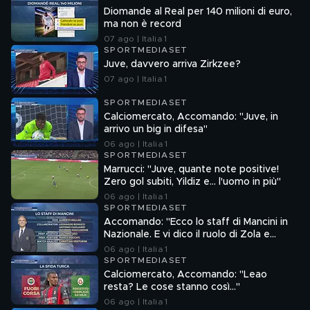
Diomande al Real per 140 milioni di euro,
ma non è record
07 ago | Italia 1
SPORTMEDIASET
Juve, davvero arriva Zirkzee?
07 ago | Italia 1
SPORTMEDIASET
Calciomercato, Accomando: "Juve, in
arrivo un big in difesa"
06 ago | Italia 1
SPORTMEDIASET
Marrucci: "Juve, quante note positive!
Zero gol subiti, Yildiz e... l'uomo in più"
06 ago | Italia 1
SPORTMEDIASET
Accomando: "Ecco lo staff di Mancini in
Nazionale. E vi dico il ruolo di Zola e
Ranieri"
06 ago | Italia 1
SPORTMEDIASET
Calciomercato, Accomando: "Leao
resta? Le cose stanno così…"
06 ago | Italia 1