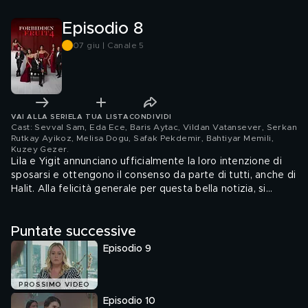
Episodio 8
07 giu | Canale 5
VAI ALLA SERIE
LA TUA LISTA
CONDIVIDI
Cast: Sevval Sam, Eda Ece, Baris Aytac, Vildan Vatansever, Serkan
Rutkay Ayikoz, Melisa Dogu, Safak Pekdemir, Bahtiyar Memili,
Kuzey Gezer
.
Lila e Yigit annunciano ufficialmente la loro intenzione di
sposarsi e ottengono il consenso da parte di tutti, anche di
Halit. Alla felicità generale per questa bella notizia, si
unisce l'entusiasmo per la festa a tema organizzata per il
compleanno di Caner.
Puntate successive
Episodio 9
PROSSIMO VIDEO
Episodio 10