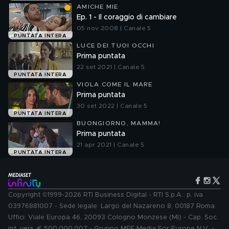
AMICHE MIE
Ep. 1 - Il coraggio di cambiare
05 nov 2008 | Canale 5
PUNTATA INTERA
LUCE DEI TUOI OCCHI
Prima puntata
22 set 2021 | Canale 5
PUNTATA INTERA
VIOLA COME IL MARE
Prima puntata
30 set 2022 | Canale 5
PUNTATA INTERA
BUONGIORNO, MAMMA!
Prima puntata
21 apr 2021 | Canale 5
PUNTATA INTERA
Copyright ©1999-2026 RTI Business Digital - RTI S.p.A.: p. iva
03976881007 - Sede legale: Largo del Nazareno 8, 00187 Roma.
Uffici: Viale Europa 46, 20093 Cologno Monzese (MI) - Cap. Soc.
int. vers. € 500.000.007 - Gruppo MFE Media For Europe N.V. -