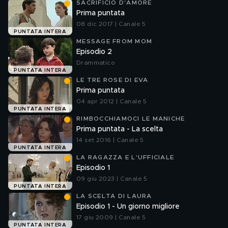
SACRIFICIO D'AMORE
Prima puntata
08 dic 2017 | Canale 5
PUNTATA INTERA
MESSAGE FROM MOM
Episodio 2
Drammatico
PUNTATA INTERA
LE TRE ROSE DI EVA
Prima puntata
04 apr 2012 | Canale 5
PUNTATA INTERA
RIMBOCCHIAMOCI LE MANICHE
Prima puntata - La scelta
14 set 2016 | Canale 5
PUNTATA INTERA
LA RAGAZZA E L'UFFICIALE
Episodio 1
09 giu 2023 | Canale 5
PUNTATA INTERA
LA SCELTA DI LAURA
Episodio 1 - Un giorno migliore
17 giu 2009 | Canale 5
PUNTATA INTERA