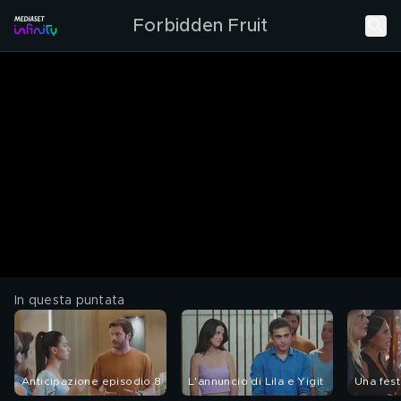
Forbidden Fruit
In questa puntata
Anticipazione episodio 8
L'annuncio di Lila e Yigit
Una fest