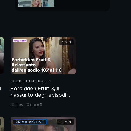
PUNTATA INTERA
5 MIN
FORBIDDEN FRUIT 3
l
Forbidden Fruit 3, il
riassunto degli episodi
107-116
10 mag | Canale 5
39 MIN