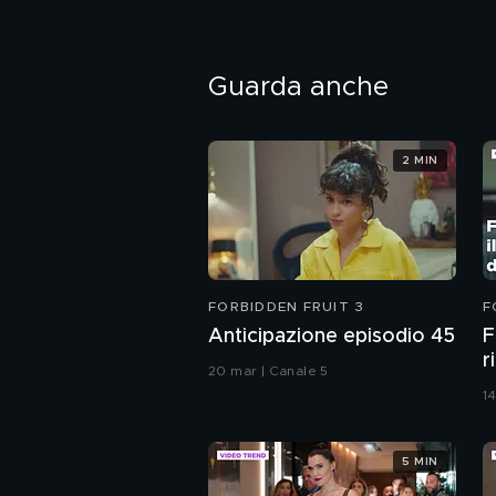
Guarda anche
2 MIN
FORBIDDEN FRUIT 3
F
Anticipazione episodio 45
F
r
20 mar | Canale 5
1
1
5 MIN