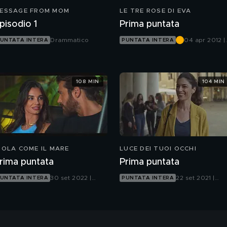
ESSAGE FROM MOM
LE TRE ROSE DI EVA
pisodio 1
Prima puntata
Drammatico
04 apr 2012 |
UNTATA INTERA
PUNTATA INTERA
Canale 5
108 MIN
104 MIN
IOLA COME IL MARE
LUCE DEI TUOI OCCHI
rima puntata
Prima puntata
30 set 2022 |
22 set 2021 |
UNTATA INTERA
PUNTATA INTERA
Canale 5
Canale 5