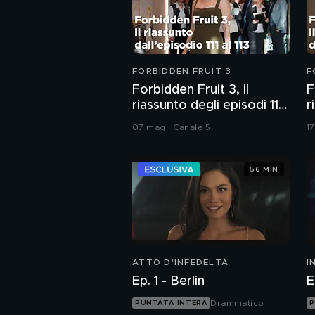
FORBIDDEN FRUIT 3
F
Forbidden Fruit 3, il
F
riassunto degli episodi 111-
r
113
1
07 mag | Canale 5
1
56 MIN
ATTO D'INFEDELTÀ
I
I
Ep. 1 - Berlin
E
Drammatico
PUNTATA INTERA
P