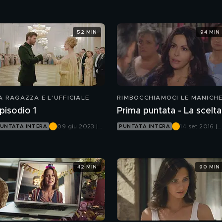
Infinity
52 MIN
94 MIN
A RAGAZZA E L'UFFICIALE
RIMBOCCHIAMOCI LE MANICH
pisodio 1
Prima puntata - La scelta
09 giu 2023 |
14 set 2016 |
UNTATA INTERA
PUNTATA INTERA
Canale 5
Canale 5
42 MIN
90 MIN