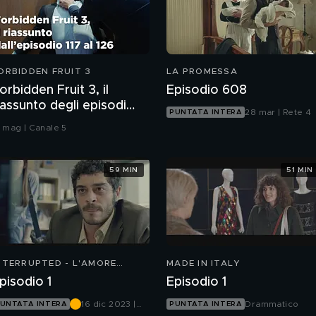
ORBIDDEN FRUIT 3
LA PROMESSA
orbidden Fruit 3, il
Episodio 608
iassunto degli episodi
28 mar | Rete 4
PUNTATA INTERA
17-126
7 mag | Canale 5
59 MIN
51 MIN
NTERRUPTED - L'AMORE
MADE IN ITALY
NCOMPIUTO
pisodio 1
Episodio 1
16 dic 2023 |
Drammatico
UNTATA INTERA
PUNTATA INTERA
Mediaset