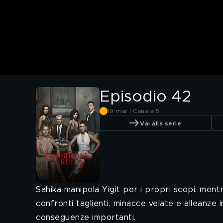
Episodio 42
19 mar | Canale 5
Vai alla serie
Sahika manipola Yigit per i propri scopi, ment
confronti taglienti, minacce velate e alleanze 
conseguenze importanti.