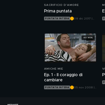
SACRIFICIO D'AMORE
M
Prima puntata
E
08 dic 2017 |
PUNTATA INTERA
P
Canale 5
49 MIN
AMICHE MIE
V
Ep. 1 - Il coraggio di
P
cambiare
P
05 nov 2008 |
PUNTATA INTERA
Canale 5