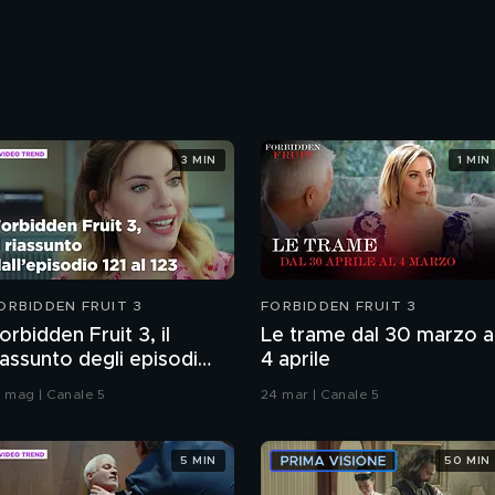
3 MIN
1 MIN
ORBIDDEN FRUIT 3
FORBIDDEN FRUIT 3
orbidden Fruit 3, il
Le trame dal 30 marzo a
iassunto degli episodi
4 aprile
21-123
4 mag | Canale 5
24 mar | Canale 5
5 MIN
50 MIN