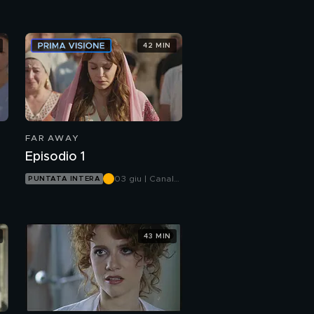
42 MIN
E
FAR AWAY
Episodio 1
03 giu | Canale
PUNTATA INTERA
5
43 MIN