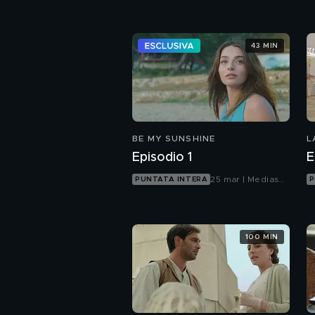
43 MIN
BE MY SUNSHINE
L
Episodio 1
E
25 mar | Mediaset
PUNTATA INTERA
P
Infinity
100 MIN