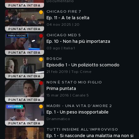
Documentario
PUNTATA INTERA
CHICAGO FIRE 7
Ep. 11 - A te la scelta
04 nov 2025 | 20
PUNTATA INTERA
CHICAGO MED 5
Ep. 10 - Non ha più importanza
03 ago | Italia 1
PUNTATA INTERA
BOSCH
Episodio 1 - Un poliziotto scomodo
21 feb 2019 | Top Crime
PUNTATA INTERA
NON È STATO MIO FIGLIO
Prima puntata
15 mar 2016 | Canale 5
PUNTATA INTERA
MADRI - UNA VITA D'AMORE 2
Ep. 1 - Un peso insopportabile
Drammatico
PUNTATA INTERA
TUTTI INSIEME ALL'IMPROVVISO
Ep. 1 - Si nasconde una malattia ma non si