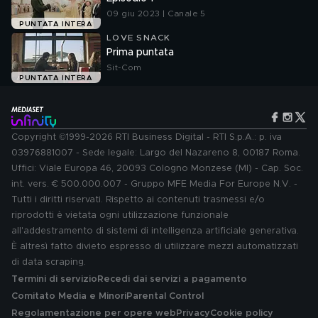
09 giu 2023 | Canale 5
PUNTATA INTERA
LOVE SNACK
Prima puntata
Sit-Com
PUNTATA INTERA
Copyright ©1999-2026 RTI Business Digital - RTI S.p.A.: p. iva
03976881007 - Sede legale: Largo del Nazareno 8, 00187 Roma.
Uffici: Viale Europa 46, 20093 Cologno Monzese (MI) - Cap. Soc.
int. vers. € 500.000.007 - Gruppo MFE Media For Europe N.V. -
Tutti i diritti riservati. Rispetto ai contenuti trasmessi e/o
riprodotti è vietata ogni utilizzazione funzionale
all'addestramento di sistemi di intelligenza artificiale generativa.
È altresì fatto divieto espresso di utilizzare mezzi automatizzati
di data scraping.
Termini di servizio
Recedi dai servizi a pagamento
Comitato Media e Minori
Parental Control
Regolamentazione per opere web
Privacy
Cookie policy