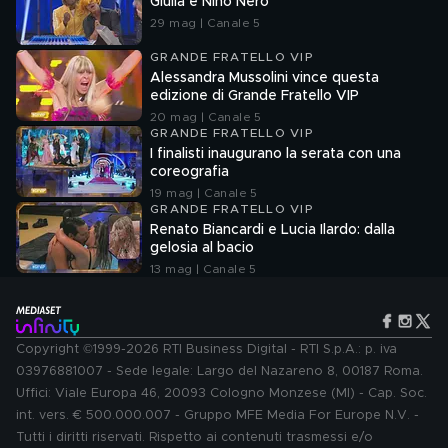
Giulia e Nino Nero
29 mag | Canale 5
GRANDE FRATELLO VIP
Alessandra Mussolini vince questa
edizione di Grande Fratello VIP
20 mag | Canale 5
GRANDE FRATELLO VIP
I finalisti inaugurano la serata con una
coreografia
19 mag | Canale 5
GRANDE FRATELLO VIP
Renato Biancardi e Lucia Ilardo: dalla
gelosia al bacio
13 mag | Canale 5
Copyright ©1999-2026 RTI Business Digital - RTI S.p.A.: p. iva
03976881007 - Sede legale: Largo del Nazareno 8, 00187 Roma.
Uffici: Viale Europa 46, 20093 Cologno Monzese (MI) - Cap. Soc.
int. vers. € 500.000.007 - Gruppo MFE Media For Europe N.V. -
Tutti i diritti riservati. Rispetto ai contenuti trasmessi e/o