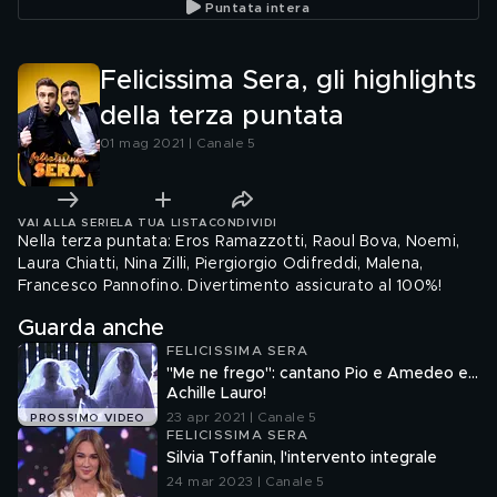
Puntata intera
Felicissima Sera, gli highlights
della terza puntata
01 mag 2021 | Canale 5
VAI ALLA SERIE
LA TUA LISTA
CONDIVIDI
Nella terza puntata: Eros Ramazzotti, Raoul Bova, Noemi,
Laura Chiatti, Nina Zilli, Piergiorgio Odifreddi, Malena,
Francesco Pannofino. Divertimento assicurato al 100%!
Guarda anche
FELICISSIMA SERA
"Me ne frego": cantano Pio e Amedeo e...
Achille Lauro!
23 apr 2021 | Canale 5
PROSSIMO VIDEO
FELICISSIMA SERA
Silvia Toffanin, l'intervento integrale
24 mar 2023 | Canale 5