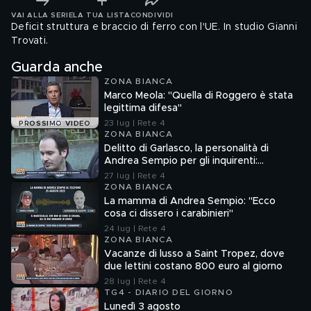
VAI ALLA SERIE
LA TUA LISTA
CONDIVIDI
Deficit struttura e braccio di ferro con l'UE. In studio Gianni
Trovati.
Guarda anche
ZONA BIANCA
Marco Meola: "Quella di Roggero è stata
legittima difesa"
23 lug | Rete 4
PROSSIMO VIDEO
ZONA BIANCA
Delitto di Garlasco, la personalità di
Andrea Sempio per gli inquirenti:
"Ossessionato e bugiardo"
27 lug | Rete 4
ZONA BIANCA
La mamma di Andrea Sempio: "Ecco
cosa ci dissero i carabinieri"
24 lug | Rete 4
ZONA BIANCA
Vacanze di lusso a Saint Tropez, dove
due lettini costano 800 euro al giorno
28 lug | Rete 4
TG4 - DIARIO DEL GIORNO
Lunedì 3 agosto