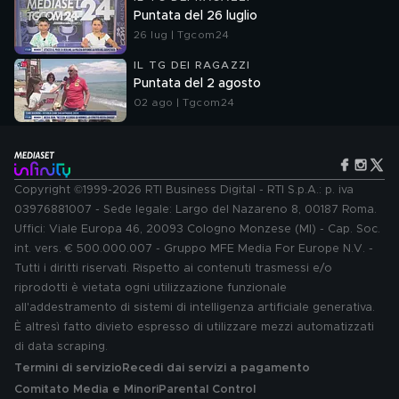
Puntata del 26 luglio
26 lug | Tgcom24
IL TG DEI RAGAZZI
Puntata del 2 agosto
02 ago | Tgcom24
Copyright ©1999-2026 RTI Business Digital - RTI S.p.A.: p. iva
03976881007 - Sede legale: Largo del Nazareno 8, 00187 Roma.
Uffici: Viale Europa 46, 20093 Cologno Monzese (MI) - Cap. Soc.
int. vers. € 500.000.007 - Gruppo MFE Media For Europe N.V. -
Tutti i diritti riservati. Rispetto ai contenuti trasmessi e/o
riprodotti è vietata ogni utilizzazione funzionale
all'addestramento di sistemi di intelligenza artificiale generativa.
È altresì fatto divieto espresso di utilizzare mezzi automatizzati
di data scraping.
Termini di servizio
Recedi dai servizi a pagamento
Comitato Media e Minori
Parental Control