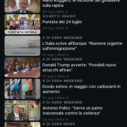
Mario Roggero: la versione del gioielliere
sulla rapina
24 lug | Rete 4
QUARTO GRADO
Puntata del 24 luglio
24 lug | Rete 4
PUNTATA INTERA
4 DI SERA WEEKEND
L'Italia scrive all'Europa: "Riunione urgente
sull'immigrazione"
01 ago | Rete 4
4 DI SERA WEEKEND
Donald Trump avverte: "Possibili nuovi
attacchi all'Iran"
01 ago | Rete 4
4 DI SERA WEEKEND
Esodo estivo, in viaggio con carburanti in
aumento
01 ago | Rete 4
4 DI SERA WEEKEND
Antonio Polito: "Serve un patto
trasversale contro la violenza"
26 lug | Rete 4
4 DI SERA NEWS