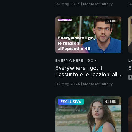
puntata 47
(
03 mag 2024 | Mediaset Infinity
0
2 MIN
EVERYWHERE I GO -
L
COINCIDENZE D'AMORE
Everywhere I go, il
E
riassunto e le reazioni alla
P
puntata 46
02 mag 2024 | Mediaset Infinity
43 MIN