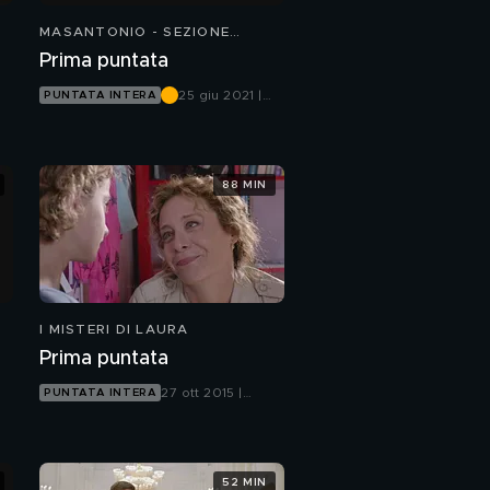
MASANTONIO - SEZIONE
SCOMPARSI
Prima puntata
25 giu 2021 |
PUNTATA INTERA
Canale 5
88 MIN
I MISTERI DI LAURA
Prima puntata
27 ott 2015 |
PUNTATA INTERA
Canale 5
52 MIN