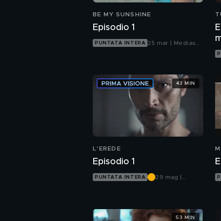
BE MY SUNSHINE
T
A
Episodio 1
Ep. 1
m
25 mar | Mediaset
PUNTATA INTERA
n
Infinity
P
43 MIN
L'EREDE
M
Episodio 1
E
29 mag |
PUNTATA INTERA
P
Canale 5
53 MIN