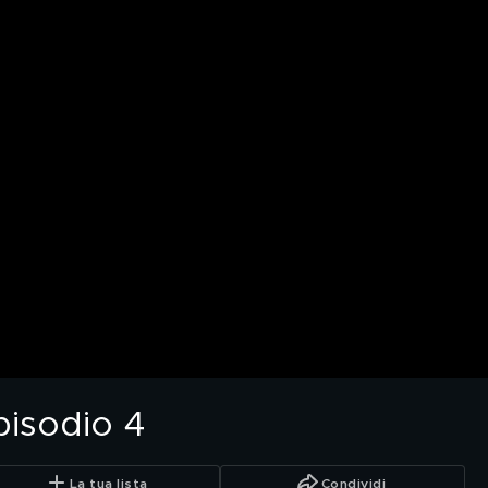
pisodio 4
La tua lista
Condividi