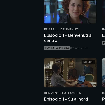
FRATELLI BENVENUTI
I
I
Episodio 1 - Benvenuti al
E
centro
P
02 apr 2011 |
PUNTATA INTERA
Mediaset Extra
53 MIN
BENVENUTI A TAVOLA
R
Episodio 1 - Su al nord
P