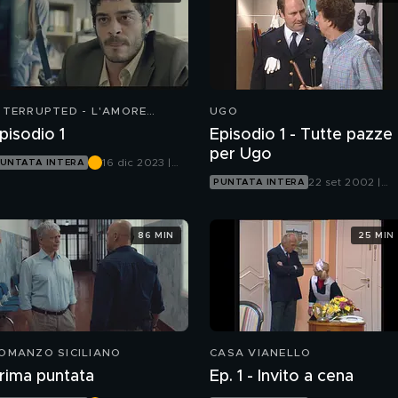
NTERRUPTED - L'AMORE
UGO
NCOMPIUTO
pisodio 1
Episodio 1 - Tutte pazze
per Ugo
16 dic 2023 |
UNTATA INTERA
Mediaset
22 set 2002 |
PUNTATA INTERA
Infinity
Mediaset Extra
86 MIN
25 MIN
OMANZO SICILIANO
CASA VIANELLO
rima puntata
Ep. 1 - Invito a cena