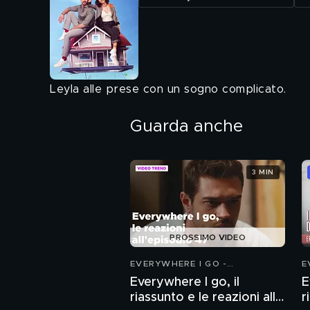
Leyla alle prese con un sogno complicato.
Guarda anche
3 MIN
PROSSIMO VIDEO
EVERYWHERE I GO -
E
COINCIDENZE D'AMORE
C
Everywhere I go, il
E
riassunto e le reazioni alla
r