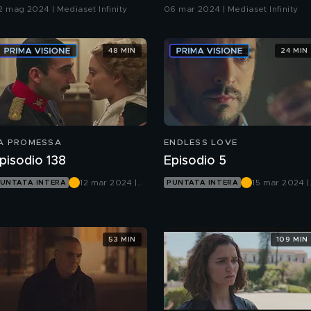
Ep.43-47)
2 mag 2024 | Mediaset Infinity
06 mar 2024 | Mediaset Infinity
48 MIN
24 MIN
A PROMESSA
ENDLESS LOVE
pisodio 138
Episodio 5
12 mar 2024 |
15 mar 2024 |
UNTATA INTERA
PUNTATA INTERA
Canale 5
Canale 5
53 MIN
109 MIN