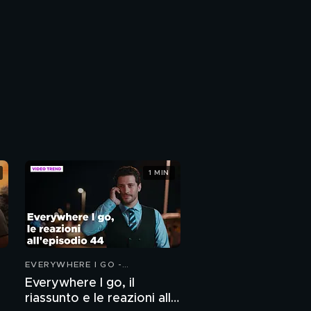
1 MIN
EVERYWHERE I GO -
COINCIDENZE D'AMORE
Everywhere I go, il
riassunto e le reazioni alla