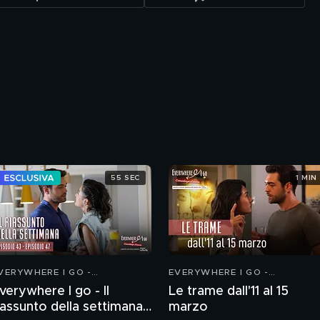
55 SEC
1 MIN
VERYWHERE I GO -
EVERYWHERE I GO -
OINCIDENZE D'AMORE
COINCIDENZE D'AMORE
verywhere I go - Il
Le trame dall'11 al 15
iassunto della settimana
marzo