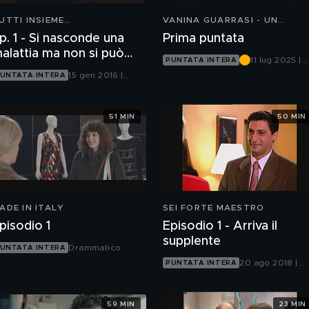
UTTI INSIEME
VANINA GUARRASI - UN
LL'IMPROVVISO
VICEQUESTORE A CATANIA
 - Si nasconde una
Prima puntata
alattia ma non si può
11 lug 2025 |
PUNTATA INTERA
ascondere la morte
Canale 5
15 gen 2016 |
UNTATA INTERA
Canale 5
51 MIN
50 MIN
ADE IN ITALY
SEI FORTE MAESTRO
pisodio 1
Episodio 1 - Arriva il
supplente
Drammatico
UNTATA INTERA
20 ago 2018 |
PUNTATA INTERA
Mediaset Extra
59 MIN
23 MIN