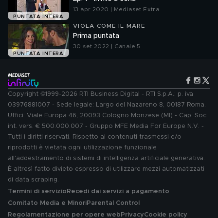
13 apr 2020 | Mediaset Extra
PUNTATA INTERA
VIOLA COME IL MARE
Prima puntata
30 set 2022 | Canale 5
PUNTATA INTERA
Copyright ©1999-2026 RTI Business Digital - RTI S.p.A.: p. iva
03976881007 - Sede legale: Largo del Nazareno 8, 00187 Roma.
Uffici: Viale Europa 46, 20093 Cologno Monzese (MI) - Cap. Soc.
int. vers. € 500.000.007 - Gruppo MFE Media For Europe N.V. -
Tutti i diritti riservati. Rispetto ai contenuti trasmessi e/o
riprodotti è vietata ogni utilizzazione funzionale
all'addestramento di sistemi di intelligenza artificiale generativa.
È altresì fatto divieto espresso di utilizzare mezzi automatizzati
di data scraping.
Termini di servizio
Recedi dai servizi a pagamento
Comitato Media e Minori
Parental Control
Regolamentazione per opere web
Privacy
Cookie policy