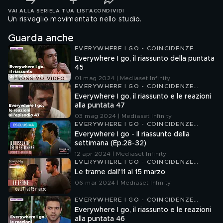
VAI ALLA SERIE
LA TUA LISTA
CONDIVIDI
Un risveglio movimentato nello studio.
Guarda anche
EVERYWHERE I GO - COINCIDENZE
D'AMORE
Everywhere I go, il riassunto della puntata
45
01 mag 2024 | Mediaset Infinity
PROSSIMO VIDEO
EVERYWHERE I GO - COINCIDENZE
D'AMORE
Everywhere I go, il riassunto e le reazioni
alla puntata 47
03 mag 2024 | Mediaset Infinity
EVERYWHERE I GO - COINCIDENZE
D'AMORE
Everywhere I go - Il riassunto della
settimana (Ep.28-32)
12 apr 2024 | Mediaset Infinity
EVERYWHERE I GO - COINCIDENZE
D'AMORE
Le trame dall'11 al 15 marzo
06 mar 2024 | Mediaset Infinity
EVERYWHERE I GO - COINCIDENZE
D'AMORE
Everywhere I go, il riassunto e le reazioni
alla puntata 46