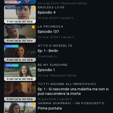
02 mag 2024 | Mediaset Infinity
ENDLESS LOVE
Episodio 4
14 mar 2024 | Canale 5
PUNTATA INTERA
LA PROMESSA
Episodio 137
07 mar 2024 | Canale 5
PUNTATA INTERA
ATTO D'INFEDELTÀ
Ep. 1 - Berlin
Drammatico
PUNTATA INTERA
BE MY SUNSHINE
Episodio 1
25 mar | Mediaset Infinity
PUNTATA INTERA
TUTTI INSIEME ALL'IMPROVVISO
Ep. 1 - Si nasconde una malattia ma non si
può nascondere la morte
15 gen 2016 | Canale 5
PUNTATA INTERA
VANINA GUARRASI - UN VICEQUESTORE
A CATANIA
Prima puntata