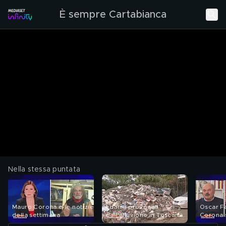
È sempre Cartabianca
Nella stessa puntata
Mauro Corona e le notizie
I danni provocati
Oscar Fa
della settimana
dall'alluvione in Toscana
Corona 
climatic