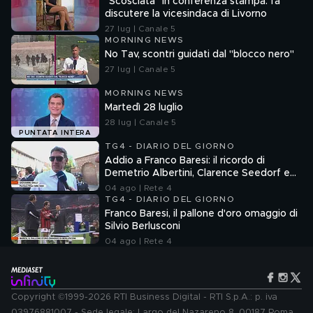
"Scosciata" in conferenza stampa: fa
discutere la vicesindaca di Livorno
27 lug | Canale 5
MORNING NEWS
No Tav, scontri guidati dal "blocco nero"
27 lug | Canale 5
MORNING NEWS
Martedì 28 luglio
28 lug | Canale 5
PUNTATA INTERA
TG4 - DIARIO DEL GIORNO
Addio a Franco Baresi: il ricordo di
Demetrio Albertini, Clarence Seedorf e
Giovanni Galli
04 ago | Rete 4
TG4 - DIARIO DEL GIORNO
Franco Baresi, il pallone d'oro omaggio di
Silvio Berlusconi
04 ago | Rete 4
Copyright ©1999-2026 RTI Business Digital - RTI S.p.A.: p. iva
03976881007 - Sede legale: Largo del Nazareno 8, 00187 Roma.