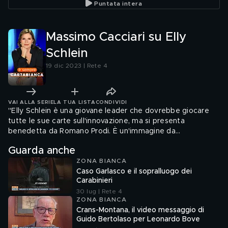
Puntata intera
Massimo Cacciari su Elly
Schlein
19 dic 2023 | Rete 4
VAI ALLA SERIE
LA TUA LISTA
CONDIVIDI
"Elly Schlein è una giovane leader che dovrebbe giocare
tutte le sue carte sull'innovazione, ma si presenta
benedetta da Romano Prodi. È un'immagine da
femminismo nonnista, alla faccia del patriarcato. Non so se
Guarda anche
se ne rendano conto".
ZONA BIANCA
Caso Garlasco e il sopralluogo dei
Carabinieri
30 lug | Rete 4
ZONA BIANCA
Crans-Montana, il video messaggio di
Guido Bertolaso per Leonardo Bove