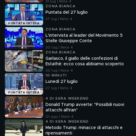
31 lug | Rete 4
ZONA BIANCA
Puntata del 27 luglio
27 lug | Rete 4
PUNTATA INTERA
ZONA BIANCA
L'intervista al leader del Movimento 5
Stelle Giuseppe Conte
30 lug | Rete 4
ZONA BIANCA
Garlasco, il giallo delle confezioni di
Estathè: ecco cosa abbiamo scoperto
30 lug | Rete 4
10 MINUTI
Lunedì 27 luglio
27 lug | Rete 4
PUNTATA INTERA
4 DI SERA WEEKEND
Donald Trump avverte: "Possibili nuovi
attacchi all'Iran"
01 ago | Rete 4
4 DI SERA WEEKEND
Metodo Trump: minacce di attacchi e
ripensamenti