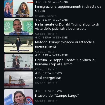
4 DI SERA WEEKEND
Immigrazione: aggiornamenti in diretta da
Ceuta
01 ago | Rete 4
4 DI SERA WEEKEND
Nella mente di Donald Trump: il punto di
vista dello psichiatra Leonardo
Mendolicchio
02 ago | Rete 4
4 DI SERA WEEKEND
Metodo Trump: minacce di attacchi e
ripensamenti
02 ago | Rete 4
4 DI SERA WEEKEND
Ucraina, Giuseppe Conte: "Se vinco le
Primarie stop alle armi"
02 ago | Rete 4
4 DI SERA NEWS
Crisi energetica!
05 ago | Rete 4
4 DI SERA NEWS
Il tavolo del "Campo Largo"
05 ago | Rete 4