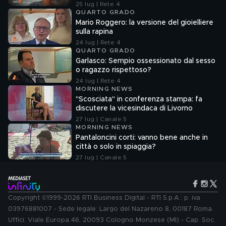
25 lug | Rete 4
QUARTO GRADO
Mario Roggero: la versione del gioielliere
sulla rapina
24 lug | Rete 4
QUARTO GRADO
Garlasco: Sempio ossessionato dal sesso
o ragazzo rispettoso?
24 lug | Rete 4
MORNING NEWS
"Scosciata" in conferenza stampa: fa
discutere la vicesindaca di Livorno
27 lug | Canale 5
MORNING NEWS
Pantaloncini corti: vanno bene anche in
città o solo in spiaggia?
27 lug | Canale 5
Copyright ©1999-2026 RTI Business Digital - RTI S.p.A.: p. iva
03976881007 - Sede legale: Largo del Nazareno 8, 00187 Roma.
Uffici: Viale Europa 46, 20093 Cologno Monzese (MI) - Cap. Soc.