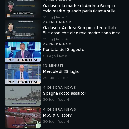
ZONA BIANCA
Garlasco, la madre di Andrea Sempio:
"Mio marito quando parla ricama sulle
cose"
31 lug | Rete 4
ZONA BIANCA
Garlasco, Andrea Sempio intercettato:
"Le cose che dice mia madre sono idee
sue"
31 lug | Rete 4
ZONA BIANCA
Puntata del 3 agosto
03 ago | Rete 4
PUNTATA INTERA
10 MINUTI
Mercoledì 29 luglio
29 lug | Rete 4
PUNTATA INTERA
4 DI SERA NEWS
Spagna sotto assalto!
30 lug | Rete 4
4 DI SERA NEWS
M5S & C. story
30 lug | Rete 4