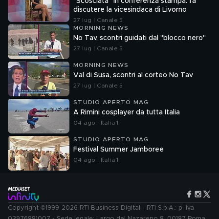
"Scosciata" in conferenza stampa: fa
discutere la vicesindaca di Livorno
27 lug | Canale 5
MORNING NEWS
No Tav, scontri guidati dal "blocco nero"
27 lug | Canale 5
MORNING NEWS
Val di Susa, scontri al corteo No Tav
27 lug | Canale 5
STUDIO APERTO MAG
A Rimini cosplayer da tutta Italia
04 ago | Italia 1
STUDIO APERTO MAG
Festival Summer Jamboree
04 ago | Italia 1
Copyright ©1999-2026 RTI Business Digital - RTI S.p.A.: p. iva
03976881007 - Sede legale: Largo del Nazareno 8, 00187 Roma.