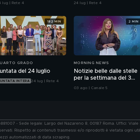
 lug | Rete 4
24 lug | Rete 4
182 MIN
2 MIN
UARTO GRADO
MORNING NEWS
untata del 24 luglio
Notizie belle dalle stelle
per la settimana del 3
24 lug | Rete 4
UNTATA INTERA
agosto
03 ago | Canale 5
76881007 - Sede legale: Largo del Nazareno 8, 00187 Roma. Uffici: Vial
ervati. Rispetto ai contenuti trasmessi e/o riprodotti è vietata ogni uti
 mezzi automatizzati di data scraping.