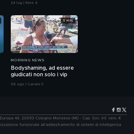
contaminazione sulle
24 lug | Rete 4
unghie?
5 MIN
MORNING NEWS
Bodyshaming, ad essere
giudicati non solo i vip
06 ago | Canale 5
e Europa 46, 20093 Cologno Monzese (MI) - Cap. Soc. int. vers. €
lizzazione funzionale all'addestramento di sistemi di intelligenza