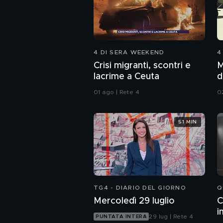
4 DI SERA WEEKEND
4
Crisi migranti, scontri e
M
lacrime a Ceuta
d
01 ago | Rete 4
0
51 MIN
TG4 - DIARIO DEL GIORNO
Q
Mercoledì 29 luglio
C
i
29 lug | Rete 4
PUNTATA INTERA