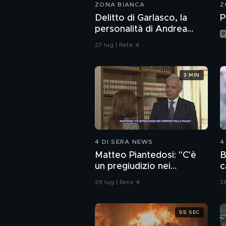
ZONA BIANCA
Z
Delitto di Garlasco, la
P
personalità di Andrea
P
Sempio per gli inquirenti:
27 lug | Rete 4
"Ossessionato e
bugiardo"
3 MIN
4 DI SERA NEWS
4
Matteo Piantedosi: "C'è
B
un pregiudizio nei
c
confronti della polizia"
29 lug | Rete 4
28
55 SEC