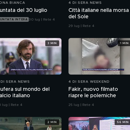
ONA BIANCA
4 DI SERA NEWS
untata del 30 luglio
Città italiane nella morsa
del Sole
30 lug | Rete 4
UNTATA INTERA
29 lug | Rete 4
3 MIN
1 MIN
 DI SERA NEWS
4 DI SERA WEEKEND
ufera sul mondo del
Fakir, nuovo filmato
alcio italiano
riapre le polemiche
 lug | Rete 4
25 lug | Rete 4
2 MIN
56 MIN