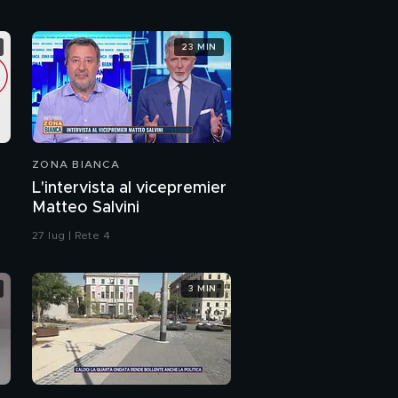
convertita all'Islam"
Simone Venturini
23 MIN
diventa sindaco di
Venezia
PROSSIMO VIDEO
ZONA BIANCA
L'intervista al vicepremier
Matteo Salvini
27 lug | Rete 4
3 MIN