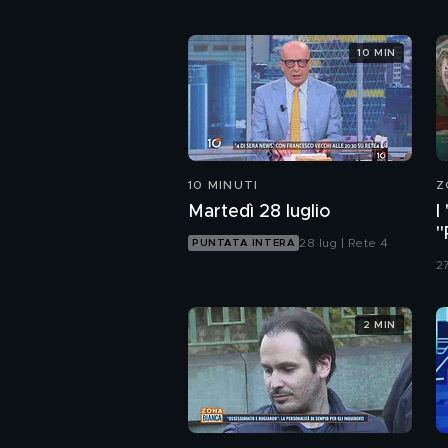
10 MIN
10 MINUTI
Z
Martedì 28 luglio
I
"
28 lug | Rete 4
PUNTATA INTERA
d
27
2 MIN