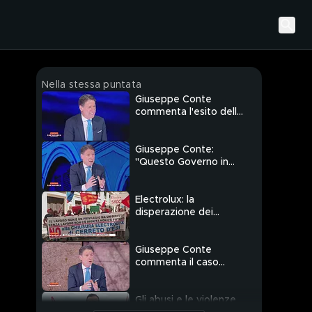
Nella stessa puntata
Giuseppe Conte
commenta l'esito delle
elezioni amministrative
Giuseppe Conte:
"Questo Governo in
quattro anni non è
riuscito a presentare
una misura di crescita
Electrolux: la
vera"
disperazione dei
lavoratori
Giuseppe Conte
commenta il caso
Electrolux
Gli abusi e le violenze