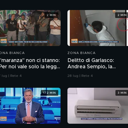
2 MIN
2 MIN
ONA BIANCA
ZONA BIANCA
 "maranza" non ci stanno:
Delitto di Garlasco:
Per noi vale solo la legge
Andrea Sempio, la
ella strada"
Procura di Pavia non ha
 lug | Rete 4
28 lug | Rete 4
dubbi: l'impronta 33 è la
pistola fumante
172 MIN
3 MIN