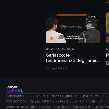
24
5 MIN
QUARTO GRADO
Q
Garlasco: le
P
testimonianze degli amici
P
di Marco Poggi
24 lug | Rete 4
Copyright ©1999-2026 RTI Business Digital - RTI S.p.A.: p. iva 039
500.000.007 - Gruppo MFE Media For Europe N.V. - Tutti i diritti ris
artificiale generativa. È altresì fatto divieto espresso di utilizzare