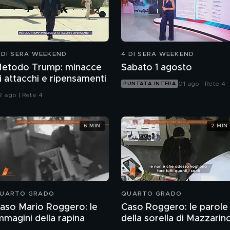
 DI SERA WEEKEND
4 DI SERA WEEKEND
etodo Trump: minacce
Sabato 1 agosto
i attacchi e ripensamenti
01 ago | Rete 4
PUNTATA INTERA
2 ago | Rete 4
6 MIN
2 MIN
UARTO GRADO
QUARTO GRADO
aso Mario Roggero: le
Caso Roggero: le parole
mmagini della rapina
della sorella di Mazzarin