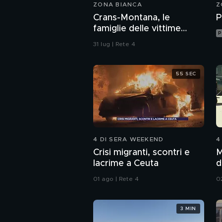
ZONA BIANCA
Z
Crans-Montana, le
P
famiglie delle vittime
P
aspettano ancora
31 lug | Rete 4
giustizia
55 SEC
4 DI SERA WEEKEND
4
Crisi migranti, scontri e
M
lacrime a Ceuta
d
01 ago | Rete 4
0
3 MIN