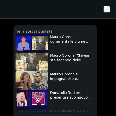
Nella stessa puntata
Mauro Corona
commenta le ultime
questioni politiche
Mauro Corona: "Salvini
sta facendo delle
brutte mosse solo per
ripicca"
Mauro Corona su
Impagnatiello e
Turetta
Donatella Rettore
presenta il suo nuovo
album
Donatella Rettore e il