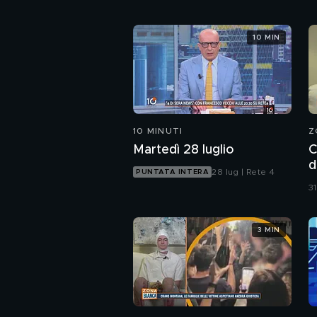
10 MIN
10 MINUTI
Z
Martedì 28 luglio
C
d
28 lug | Rete 4
PUNTATA INTERA
p
31
3 MIN