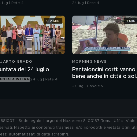
 lug | Rete 4
24 lug | Rete 4
182 MIN
1 MIN
UARTO GRADO
MORNING NEWS
untata del 24 luglio
Pantaloncini corti: vanno
bene anche in città o sol
24 lug | Rete 4
UNTATA INTERA
in spiaggia?
27 lug | Canale 5
76881007 - Sede legale: Largo del Nazareno 8, 00187 Roma. Uffici: Vial
ervati. Rispetto ai contenuti trasmessi e/o riprodotti è vietata ogni uti
 mezzi automatizzati di data scraping.