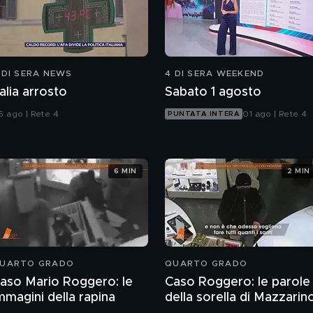
 DI SERA NEWS
4 DI SERA WEEKEND
talia arrosto
Sabato 1 agosto
6 ago | Rete 4
01 ago | Rete 4
PUNTATA INTERA
6 MIN
2 MIN
UARTO GRADO
QUARTO GRADO
aso Mario Roggero: le
Caso Roggero: le parole
mmagini della rapina
della sorella di Mazzarin