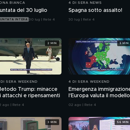
ONA BIANCA
4 DI SERA NEWS
untata del 30 luglio
Spagna sotto assalto!
30 lug | Rete 4
30 lug | Rete 4
UNTATA INTERA
2 MIN
3 MIN
 DI SERA WEEKEND
4 DI SERA WEEKEND
etodo Trump: minacce
Emergenza immigrazion
i attacchi e ripensamenti
l'Europa valuta il modello
Italia
2 ago | Rete 4
02 ago | Rete 4
3 MIN
56 MIN