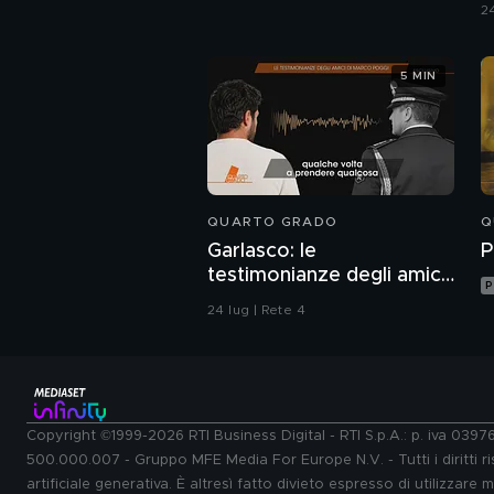
24
5 MIN
QUARTO GRADO
Q
Garlasco: le
P
testimonianze degli amici
P
di Marco Poggi
24 lug | Rete 4
Copyright ©1999-2026 RTI Business Digital - RTI S.p.A.: p. iva 039
500.000.007 - Gruppo MFE Media For Europe N.V. - Tutti i diritti ris
artificiale generativa. È altresì fatto divieto espresso di utilizzare