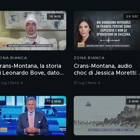
16 MIN
29 SEC
ONA BIANCA
ZONA BIANCA
rans-Montana, la storia
Crans-Montana, audio
i Leonardo Bove, dato
choc di Jessica Moretti: "
er disperso nel rogo
bengala? Fatti arrivare
 lug | Rete 4
31 lug | Rete 4
dalla Francia"
172 MIN
3 MIN