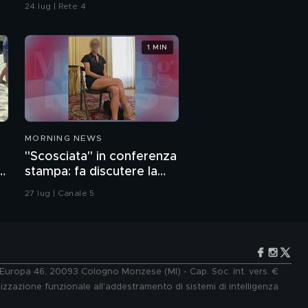
contaminazione sulle
24 lug | Rete 4
unghie?
1 MIN
MORNING NEWS
"Scosciata" in conferenza
o
stampa: fa discutere la
vicesindaca di Livorno
27 lug | Canale 5
e Europa 46, 20093 Cologno Monzese (MI) - Cap. Soc. int. vers. €
lizzazione funzionale all'addestramento di sistemi di intelligenza