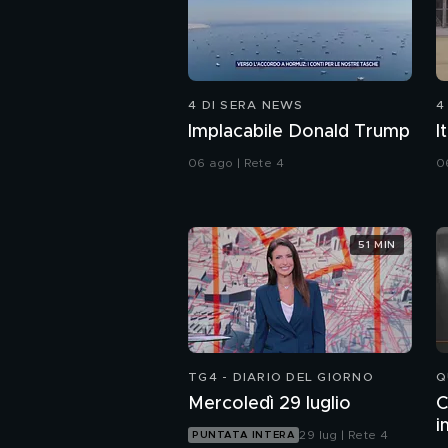
4 DI SERA NEWS
4
Implacabile Donald Trump
I
06 ago | Rete 4
0
51 MIN
TG4 - DIARIO DEL GIORNO
Q
Mercoledì 29 luglio
C
i
29 lug | Rete 4
PUNTATA INTERA