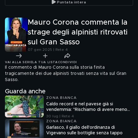
Puntata intera
dichiarazioni di Donald
Trump
Mauro Corona commenta la
strage degli alpinisti ritrovati
sul Gran Sasso
07 gen 2025 | Rete 4
VAI ALLA SERIE
LA TUA LISTA
CONDIVIDI
Il commento di Mauro Corona sulla storia finita
tragicamente dei due alpinisti trovati senza vita sul Gran
Sasso.
Guarda anche
ZONA BIANCA
Caldo record e nel pavese già si
vendemmia: "Rischiamo di avere meno
vino"
30 lug | Rete 4
ZONA BIANCA
Garlasco, il giallo dell'ordinanza di
Vigevano sulle bottiglie senza tappo