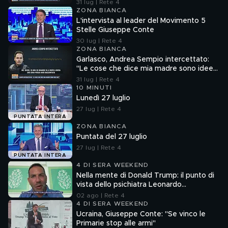
cose"
31 lug | Rete 4
ZONA BIANCA
L'intervista al leader del Movimento 5
Stelle Giuseppe Conte
30 lug | Rete 4
ZONA BIANCA
Garlasco, Andrea Sempio intercettato:
"Le cose che dice mia madre sono idee
sue"
31 lug | Rete 4
10 MINUTI
Lunedì 27 luglio
27 lug | Rete 4
PUNTATA INTERA
ZONA BIANCA
Puntata del 27 luglio
27 lug | Rete 4
PUNTATA INTERA
4 DI SERA WEEKEND
Nella mente di Donald Trump: il punto di
vista dello psichiatra Leonardo
Mendolicchio
02 ago | Rete 4
4 DI SERA WEEKEND
Ucraina, Giuseppe Conte: "Se vinco le
Primarie stop alle armi"