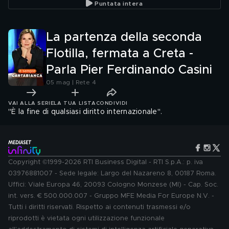
Puntata intera
La partenza della seconda
Flotilla, fermata a Creta -
Parla Pier Ferdinando Casini
05 mag | Rete 4
VAI ALLA SERIE
LA TUA LISTA
CONDIVIDI
"È la fine di qualsiasi diritto internazionale".
Copyright ©1999-2026 RTI Business Digital - RTI S.p.A.: p. iva
03976881007 - Sede legale: Largo del Nazareno 8, 00187 Roma.
Uffici: Viale Europa 46, 20093 Cologno Monzese (MI) - Cap. Soc.
int. vers. € 500.000.007 - Gruppo MFE Media For Europe N.V. -
Tutti i diritti riservati. Rispetto ai contenuti trasmessi e/o
riprodotti è vietata ogni utilizzazione funzionale