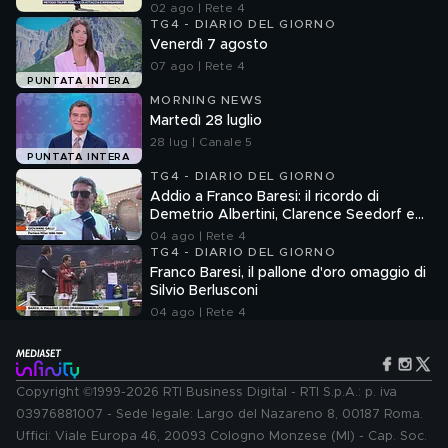
02 ago | Rete 4
TG4 - DIARIO DEL GIORNO
Venerdì 7 agosto
07 ago | Rete 4
PUNTATA INTERA
MORNING NEWS
Martedì 28 luglio
28 lug | Canale 5
PUNTATA INTERA
TG4 - DIARIO DEL GIORNO
Addio a Franco Baresi: il ricordo di
Demetrio Albertini, Clarence Seedorf e
Giovanni Galli
04 ago | Rete 4
TG4 - DIARIO DEL GIORNO
Franco Baresi, il pallone d'oro omaggio di
Silvio Berlusconi
04 ago | Rete 4
Copyright ©1999-2026 RTI Business Digital - RTI S.p.A.: p. iva
03976881007 - Sede legale: Largo del Nazareno 8, 00187 Roma.
Uffici: Viale Europa 46, 20093 Cologno Monzese (MI) - Cap. Soc.