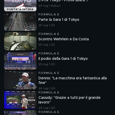
E-Prix Tokyo - Prove libere 1
24 lug | Italia 1
PUNTATA INTERA
FORMULA E
Parte la Gara 1 di Tokyo
25 lug | 20
FORMULA E
Scontro Wehrlein e Da Costa
25 lug | 20
FORMULA E
Il podio della Gara 1 di Tokyo
25 lug | 20
FORMULA E
Dennis: "La macchina era fantastica alla
fine"
26 lug | 20
FORMULA E
Cassidy: "Grazie a tutti per il grande
lavoro"
26 lug | 20
FORMULA E