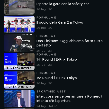
Riparte la gara con la safety car
26 lug | 20
FORMULA E
Il podio della Gara 2 a Tokyo
26 lug | 20
FORMULA E
Dan Ticktum: "Oggi abbiamo fatto tutto
perfetto"
25 lug | 20
FORMULA E
14° Round | E-Prix Tokyo
25 lug | 20
PUNTATA INTERA
FORMULA E
15° Round | E-Prix Tokyo
26 lug | 20
PUNTATA INTERA
SPORTMEDIASET
Inter, cosa serve per arrivare a Romero?
Intanto c'è l'apertura
24 lug | Italia 1