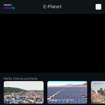
E-Planet
Nella stessa puntata
I rifiuti crescono più del
Pil
Batterie a sabbia
Lo sape