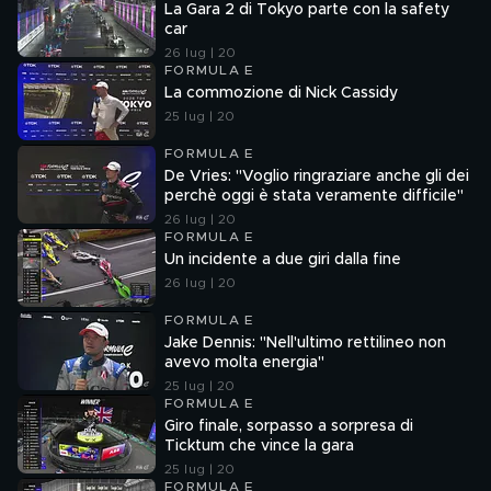
La Gara 2 di Tokyo parte con la safety
car
26 lug | 20
FORMULA E
La commozione di Nick Cassidy
25 lug | 20
FORMULA E
De Vries: "Voglio ringraziare anche gli dei
perchè oggi è stata veramente difficile"
26 lug | 20
FORMULA E
Un incidente a due giri dalla fine
26 lug | 20
FORMULA E
Jake Dennis: "Nell'ultimo rettilineo non
avevo molta energia"
25 lug | 20
FORMULA E
Giro finale, sorpasso a sorpresa di
Ticktum che vince la gara
25 lug | 20
FORMULA E