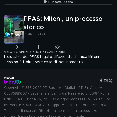
Puntata intera
PFAS: Miteni, un processo
storico
14 giu | Italia 1
VAI ALLA SERIE
LA TUA LISTA
CONDIVIDI
Il disastro dei PFAS legato all'azienda chimica Miteni di
Trissino è il più grave caso di inquinamento
Copyright ©1999-2026 RTI Business Digital - RTI S.p.A.: p. iva
03976881007 - Sede legale: Largo del Nazareno 8, 00187 Roma.
Uffici: Viale Europa 46, 20093 Cologno Monzese (MI) - Cap. Soc.
int. vers. € 500.000.007 - Gruppo MFE Media For Europe N.V. -
Tutti i diritti riservati. Rispetto ai contenuti trasmessi e/o
riprodotti è vietata ogni utilizzazione funzionale