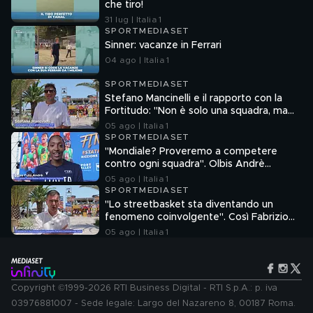
che tiro!
31 lug | Italia 1
SPORTMEDIASET
Sinner: vacanze in Ferrari
04 ago | Italia 1
SPORTMEDIASET
Stefano Mancinelli e il rapporto con la
Fortitudo: "Non è solo una squadra, ma
una fede"
05 ago | Italia 1
SPORTMEDIASET
"Mondiale? Proveremo a competere
contro ogni squadra". Olbis Andrè
racconta il percorso di avvicinamento ai
05 ago | Italia 1
prossimi mondiali in Germania.
SPORTMEDIASET
"Lo streetbasket sta diventando un
fenomeno coinvolgente". Così Fabrizio
Gavelli, Presidente e Amministratore
05 ago | Italia 1
Delegato Ferrero Commerciale Italia
Copyright ©1999-2026 RTI Business Digital - RTI S.p.A.: p. iva
03976881007 - Sede legale: Largo del Nazareno 8, 00187 Roma.