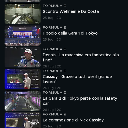
FORMULA E
Scontro Wehrlein e Da Costa
25 lug | 20
FORMULA E
Il podio della Gara 1 di Tokyo
25 lug | 20
FORMULA E
Dennis: "La macchina era fantastica alla
fine"
26 lug | 20
FORMULA E
Cassidy: "Grazie a tutti per il grande
lavoro"
26 lug | 20
FORMULA E
La Gara 2 di Tokyo parte con la safety
car
26 lug | 20
FORMULA E
La commozione di Nick Cassidy
25 lug | 20