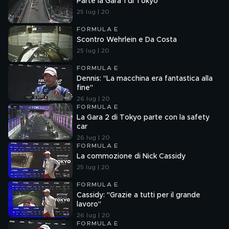
Parte la Gara 1 di Tokyo
25 lug | 20
FORMULA E
Scontro Wehrlein e Da Costa
25 lug | 20
FORMULA E
Dennis: "La macchina era fantastica alla
fine"
26 lug | 20
FORMULA E
La Gara 2 di Tokyo parte con la safety
car
26 lug | 20
FORMULA E
La commozione di Nick Cassidy
25 lug | 20
FORMULA E
Cassidy: "Grazie a tutti per il grande
lavoro"
26 lug | 20
FORMULA E