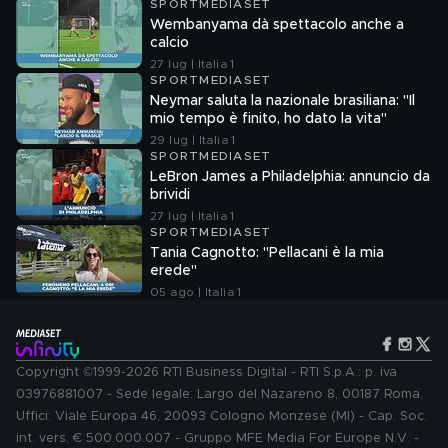
SPORTMEDIASET
Wembanyama dà spettacolo anche a
calcio
27 lug | Italia 1
SPORTMEDIASET
Neymar saluta la nazionale brasiliana: "Il
mio tempo è finito, ho dato la vita"
29 lug | Italia 1
SPORTMEDIASET
LeBron James a Philadelphia: annuncio da
brividi
27 lug | Italia 1
SPORTMEDIASET
Tania Cagnotto: "Pellacani è la mia
erede"
05 ago | Italia 1
Copyright ©1999-2026 RTI Business Digital - RTI S.p.A.: p. iva
03976881007 - Sede legale: Largo del Nazareno 8, 00187 Roma.
Uffici: Viale Europa 46, 20093 Cologno Monzese (MI) - Cap. Soc.
int. vers. € 500.000.007 - Gruppo MFE Media For Europe N.V. -