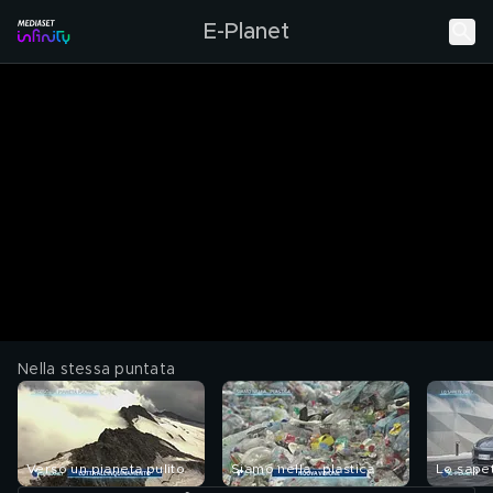
E-Planet
Nella stessa puntata
Verso un pianeta pulito
Siamo nella...plastica
Lo sape