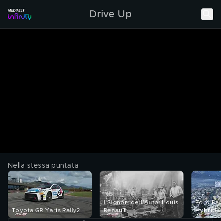
Drive Up
Nella stessa puntata
I Signori dell'Auto: Louis
Ford Ran
Toyota GR Yaris Rally2
Renault
Hybrid