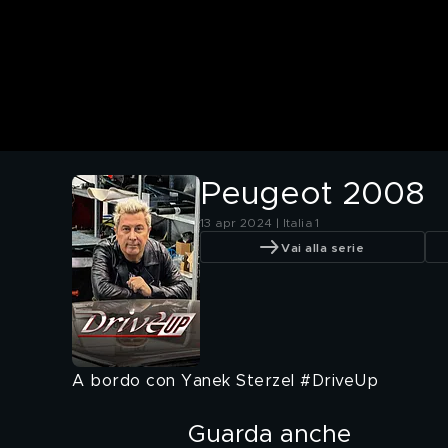
Peugeot 2008
13 apr 2024 | Italia 1
Vai alla serie
A bordo con Yanek Sterzel #DriveUp
Guarda anche