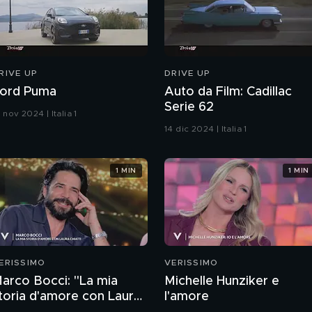
RIVE UP
DRIVE UP
ord Puma
Auto da Film: Cadillac
Serie 62
 nov 2024 | Italia 1
14 dic 2024 | Italia 1
1 MIN
1 MIN
ERISSIMO
VERISSIMO
arco Bocci: "La mia
Michelle Hunziker e
toria d'amore con Laura
l'amore