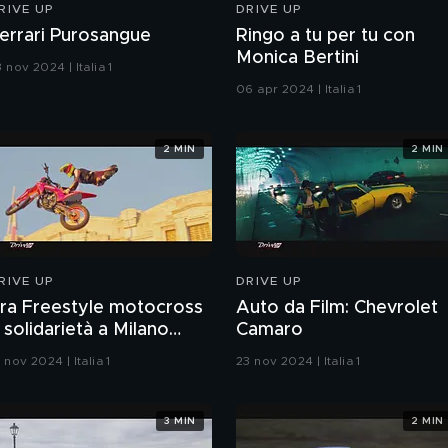
RIVE UP
DRIVE UP
errari Purosangue
Ringo a tu per tu con
Monica Bertini
 nov 2024 | Italia 1
06 apr 2024 | Italia 1
2 MIN
2 MIN
RIVE UP
DRIVE UP
ra Freestyle motocross
Auto da Film: Chevrolet
 solidarietà a Milano
Camaro
entrale
 nov 2024 | Italia 1
23 nov 2024 | Italia 1
3 MIN
2 MIN