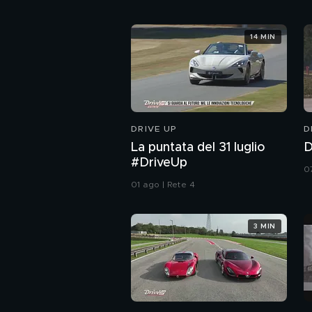
14 MIN
DRIVE UP
D
La puntata del 31 luglio
D
#DriveUp
07
01 ago | Rete 4
3 MIN