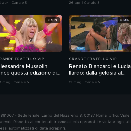
hiatti"
6 apr | Canale 5
26 apr | Canale 5
9 MIN
6 MIN
RANDE FRATELLO VIP
GRANDE FRATELLO VIP
lessandra Mussolini
Renato Biancardi e Lucia
ince questa edizione di
Ilardo: dalla gelosia al
rande Fratello VIP
bacio
0 mag | Canale 5
13 mag | Canale 5
76881007 - Sede legale: Largo del Nazareno 8, 00187 Roma. Uffici: Vial
ervati. Rispetto ai contenuti trasmessi e/o riprodotti è vietata ogni uti
 mezzi automatizzati di data scraping.