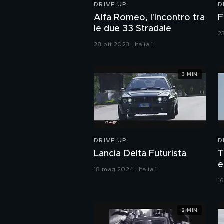
DRIVE UP
D
Alfa Romeo, l'incontro tra
F
le due 33 Stradale
23
28 ott 2023 | Italia 1
3 MIN
DRIVE UP
D
Lancia Delta Futurista
T
e
18 mag 2024 | Italia 1
C
16
2 MIN