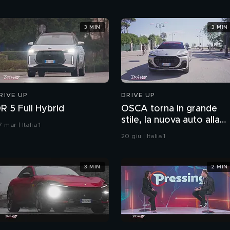
3 MIN
3 MIN
RIVE UP
DRIVE UP
R 5 Full Hybrid
OSCA torna in grande
stile, la nuova auto alla
 mar | Italia 1
1000 Miglia 2026
20 giu | Italia 1
3 MIN
2 MIN