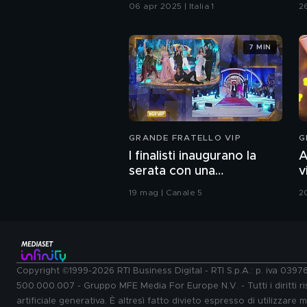
C
06 apr 2025 | Italia 1
2
7 MIN
GRANDE FRATELLO VIP
G
I finalisti inaugurano la
A
serata con una
v
coreografia
G
19 mag | Canale 5
2
Copyright ©1999-2026 RTI Business Digital - RTI S.p.A.: p. iva 039
500.000.007 - Gruppo MFE Media For Europe N.V. - Tutti i diritti ris
artificiale generativa. È altresì fatto divieto espresso di utilizzare