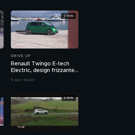
2 MIN
DRIVE UP
Renault Twingo E-tech
Electric, design frizzante
e forme arrotondate
11 apr | Italia 1
3 MIN