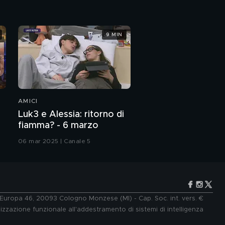
9 MIN
AMICI
Luk3 e Alessia: ritorno di
fiamma? - 6 marzo
06 mar 2025 | Canale 5
e Europa 46, 20093 Cologno Monzese (MI) - Cap. Soc. int. vers. €
lizzazione funzionale all'addestramento di sistemi di intelligenza