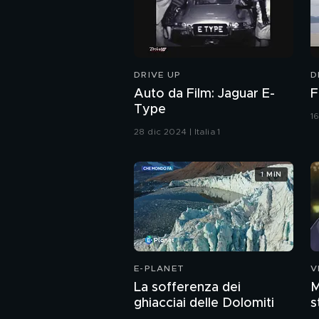
DRIVE UP
D
Auto da Film: Jaguar E-
F
Type
16
28 dic 2024 | Italia 1
1 MIN
E-PLANET
V
La sofferenza dei
M
ghiacciai delle Dolomiti
s