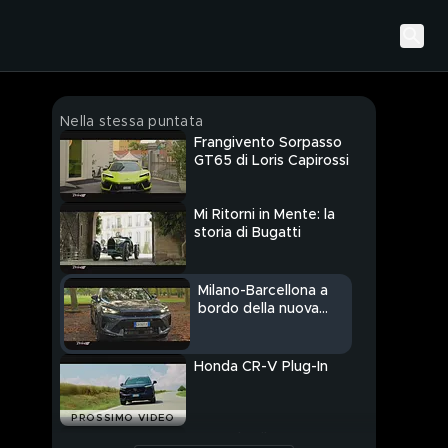
Nella stessa puntata
Frangivento Sorpasso
GT65 di Loris Capirossi
Mi Ritorni in Mente: la
storia di Bugatti
Milano-Barcellona a
bordo della nuova
Cupra Formentor
Honda CR-V Plug-In
PROSSIMO VIDEO
Auto da Film: