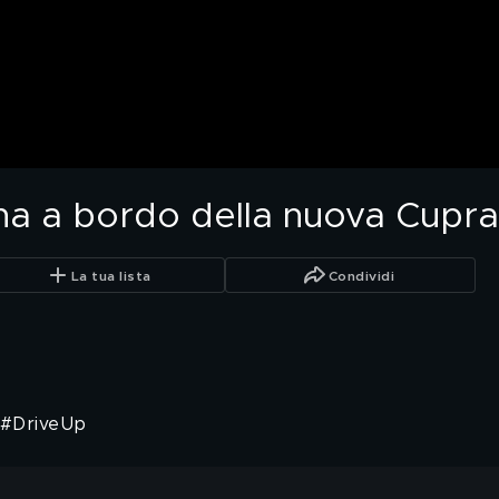
na a bordo della nuova Cupr
La tua lista
Condividi
ti #DriveUp