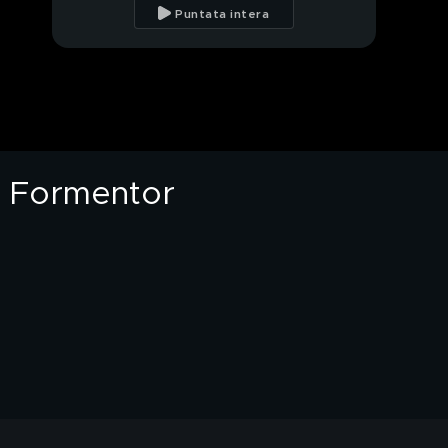
Volkswagen T2
Puntata intera
Renault Rafale
California Dreaming:
Taxi a guida autonoma
a Formentor
Alef Model A, l'auto
volante