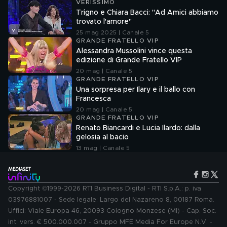
VERISSIMO
Trigno e Chiara Bacci: "Ad Amici abbiamo
trovato l'amore"
25 mag 2025 | Canale 5
GRANDE FRATELLO VIP
Alessandra Mussolini vince questa
edizione di Grande Fratello VIP
20 mag | Canale 5
GRANDE FRATELLO VIP
Una sorpresa per Ilary e il ballo con
Francesca
20 mag | Canale 5
GRANDE FRATELLO VIP
Renato Biancardi e Lucia Ilardo: dalla
gelosia al bacio
13 mag | Canale 5
Copyright ©1999-2026 RTI Business Digital - RTI S.p.A.: p. iva
03976881007 - Sede legale: Largo del Nazareno 8, 00187 Roma.
Uffici: Viale Europa 46, 20093 Cologno Monzese (MI) - Cap. Soc.
int. vers. € 500.000.007 - Gruppo MFE Media For Europe N.V. -