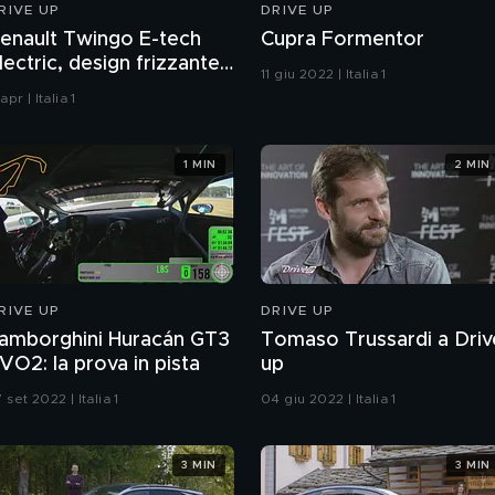
RIVE UP
DRIVE UP
enault Twingo E-tech
Cupra Formentor
lectric, design frizzante
11 giu 2022 | Italia 1
 forme arrotondate
 apr | Italia 1
1 MIN
2 MIN
RIVE UP
DRIVE UP
amborghini Huracán GT3
Tomaso Trussardi a Driv
VO2: la prova in pista
up
 set 2022 | Italia 1
04 giu 2022 | Italia 1
3 MIN
3 MIN