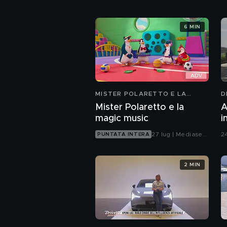
6 MIN
MISTER POLARETTO E LA
D
MAGIC MUSIC
Mister Polaretto e la
A
magic music
i
s
27 lug | Mediaset
24
PUNTATA INTERA
r
Infinity
2 MIN