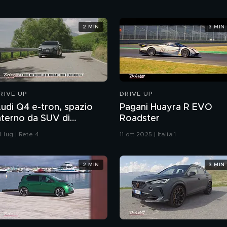
2 MIN
3 MIN
RIVE UP
DRIVE UP
udi Q4 e-tron, spazio
Pagani Huayra R EVO
nterno da SUV di
Roadster
egmento superiore e
 lug | Rete 4
11 ott 2025 | Italia 1
itocchi estetici
2 MIN
3 MIN