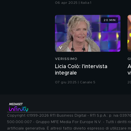
06 apr 2025 | Italia 1
20 MIN
VERISSIMO
G
Licia Colò: l'intervista
A
integrale
v
G
07 giu 2025 | Canale 5
2
Copyright ©1999-2026 RTI Business Digital - RTI S.p.A.: p. iva 039
500.000.007 - Gruppo MFE Media For Europe N.V. - Tutti i diritti ris
artificiale generativa. È altresì fatto divieto espresso di utilizzare