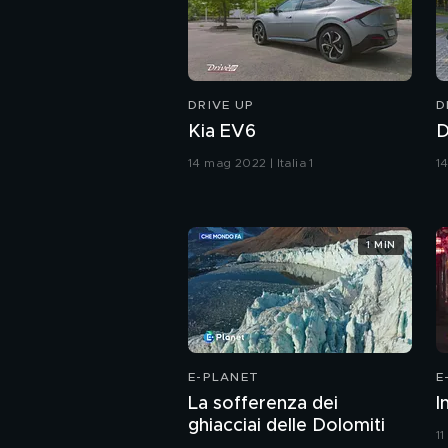
DRIVE UP
D
Kia EV6
D
14 mag 2022 | Italia 1
14
1 MIN
E-PLANET
E
La sofferenza dei
I
ghiacciai delle Dolomiti
11