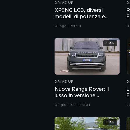
DRIVE UP
D
XPENG L03, diversi
R
modelli di potenza e
E
guida assistita di ultima
e
01 ago | Rete 4
11
generazione
3 MIN
DRIVE UP
D
Nuova Range Rover: il
L
lusso in versione
E
contemporanea
04 giu 2022 | Italia 1
27
3 MIN