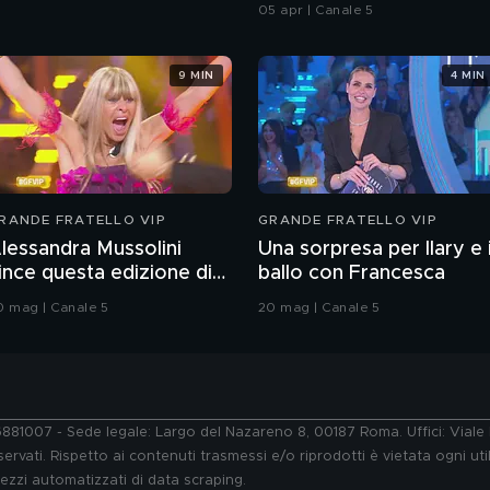
05 apr | Canale 5
9 MIN
4 MIN
RANDE FRATELLO VIP
GRANDE FRATELLO VIP
lessandra Mussolini
Una sorpresa per Ilary e i
ince questa edizione di
ballo con Francesca
rande Fratello VIP
0 mag | Canale 5
20 mag | Canale 5
76881007 - Sede legale: Largo del Nazareno 8, 00187 Roma. Uffici: Vial
ervati. Rispetto ai contenuti trasmessi e/o riprodotti è vietata ogni uti
 mezzi automatizzati di data scraping.