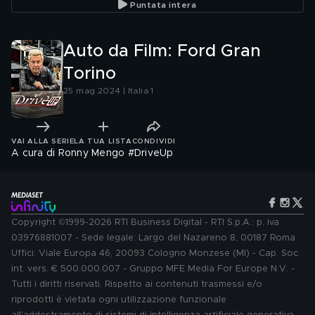
Puntata intera
Auto da Film: Ford Gran
Torino
25 mag 2024 | Italia 1
VAI ALLA SERIE
LA TUA LISTA
CONDIVIDI
A cura di Ronny Mengo #DriveUp
Copyright ©1999-2026 RTI Business Digital - RTI S.p.A.: p. iva
03976881007 - Sede legale: Largo del Nazareno 8, 00187 Roma.
Uffici: Viale Europa 46, 20093 Cologno Monzese (MI) - Cap. Soc.
int. vers. € 500.000.007 - Gruppo MFE Media For Europe N.V. -
Tutti i diritti riservati. Rispetto ai contenuti trasmessi e/o
riprodotti è vietata ogni utilizzazione funzionale