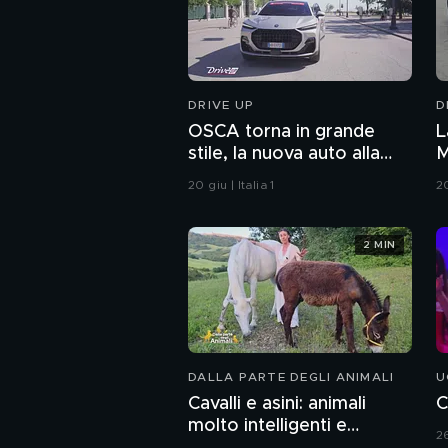
DRIVE UP
D
OSCA torna in grande
L
stile, la nuova auto alla
M
1000 Miglia 2026
20 giu | Italia 1
20
2 MIN
DALLA PARTE DEGLI ANIMALI
U
Cavalli e asini: animali
C
molto intelligenti e
2