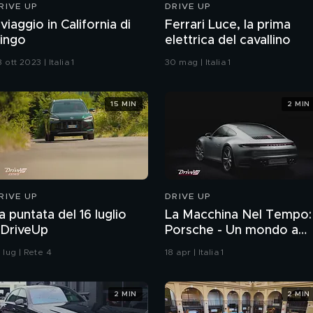
RIVE UP
DRIVE UP
l viaggio in California di
Ferrari Luce, la prima
ingo
elettrica del cavallino
 ott 2023 | Italia 1
30 mag | Italia 1
15 MIN
2 MIN
RIVE UP
DRIVE UP
a puntata del 16 luglio
La Macchina Nel Tempo:
DriveUp
Porsche - Un mondo a
parte
 lug | Rete 4
18 apr | Italia 1
2 MIN
2 MIN