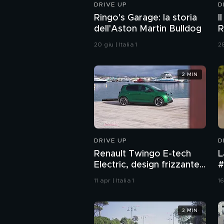
DRIVE UP
D
Ringo's Garage: la storia
I
dell'Aston Martin Bulldog
R
20 giu | Italia 1
28
2 MIN
DRIVE UP
D
Renault Twingo E-tech
L
Electric, design frizzante
#
e forme arrotondate
11 apr | Italia 1
16
3 MIN