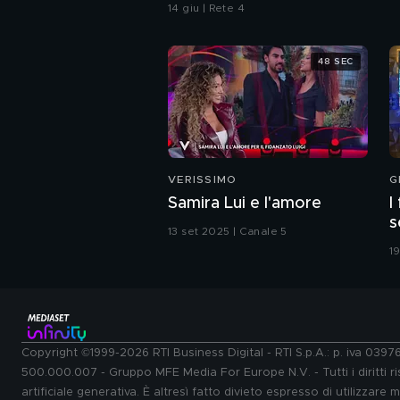
sensibili
14 giu | Rete 4
48 SEC
VERISSIMO
G
Samira Lui e l'amore
I
s
13 set 2025 | Canale 5
c
1
Copyright ©1999-2026 RTI Business Digital - RTI S.p.A.: p. iva 039
500.000.007 - Gruppo MFE Media For Europe N.V. - Tutti i diritti ris
artificiale generativa. È altresì fatto divieto espresso di utilizzare