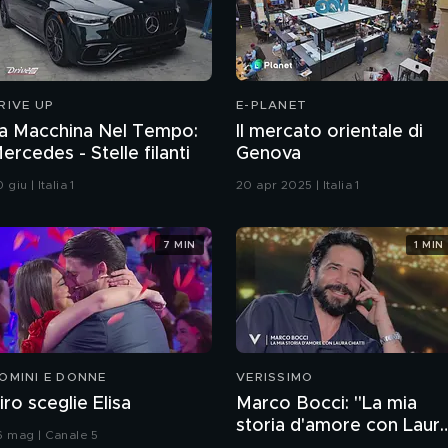
RIVE UP
E-PLANET
a Macchina Nel Tempo:
Il mercato orientale di
ercedes - Stelle filanti
Genova
 giu | Italia 1
20 apr 2025 | Italia 1
7 MIN
1 MIN
OMINI E DONNE
VERISSIMO
iro sceglie Elisa
Marco Bocci: "La mia
storia d'amore con Laur
6 mag | Canale 5