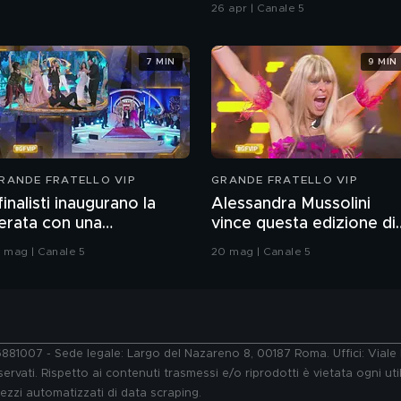
Chiatti"
26 apr | Canale 5
7 MIN
9 MIN
RANDE FRATELLO VIP
GRANDE FRATELLO VIP
 finalisti inaugurano la
Alessandra Mussolini
erata con una
vince questa edizione di
oreografia
Grande Fratello VIP
9 mag | Canale 5
20 mag | Canale 5
76881007 - Sede legale: Largo del Nazareno 8, 00187 Roma. Uffici: Vial
ervati. Rispetto ai contenuti trasmessi e/o riprodotti è vietata ogni uti
 mezzi automatizzati di data scraping.