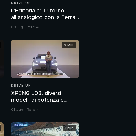
DRIVE UP
L'Editoriale: il ritorno
all'analogico con la Ferrari
12Cilindri Manuale
09 lug | Rete 4
2 MIN
DRIVE UP
XPENG L03, diversi
modelli di potenza e
guida assistita di ultima
01 ago | Rete 4
generazione
1 MIN