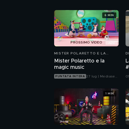
6 MIN
PROSSIMO VIDEO
MISTER POLARETTO E LA
D
MAGIC MUSIC
Mister Polaretto e la
L
magic music
#
27 lug | Mediaset
0
PUNTATA INTERA
Infinity
1 MIN