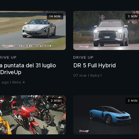
14 MIN
3 MIN
RIVE UP
DRIVE UP
a puntata del 31 luglio
DR 5 Full Hybrid
DriveUp
07 mar | Italia 1
1 ago | Rete 4
2 MIN
3 MIN