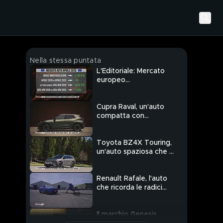
Nella stessa puntata
L'Editoriale: Mercato
europeo
dell'automobile, ascesa
anche nel mese di
aprile
Cupra Raval, un'auto
compatta con
un'abitacolo da vettura
superiore
Toyota BZ4X Touring,
un'auto spaziosa che si
adatta anche al
fuoristrada
Renault Rafale, l'auto
che ricorda le radici
della casa francese
Il marchio Genesis