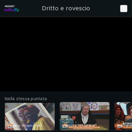
Dritto e rovescio
Nella stessa puntata
Il prete innamorato
L'amore in tonaca
Preti e 