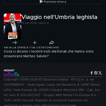
Puntata intera
Viaggio nell'Umbria leghista
31 ott 2019 | Rete 4
VAI ALLA SERIE
LA TUA LISTA
CONDIVIDI
Cosa ci dicono i recenti esiti elettorali che hanno visto
stravincere Matteo Salvini?
Copyright ©1999-2026 RTI Business Digital - RTI S.p.A.: p. iva
03976881007 - Sede legale: Largo del Nazareno 8, 00187 Roma.
Uffici: Viale Europa 46, 20093 Cologno Monzese (MI) - Cap. Soc.
int. vers. € 500.000.007 - Gruppo MFE Media For Europe N.V. -
Tutti i diritti riservati. Rispetto ai contenuti trasmessi e/o
riprodotti è vietata ogni utilizzazione funzionale