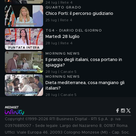
24 lug | Rete 4
QUARTO GRADO
Chico Forti: il percorso giudiziario
25 lug | Rete 4
TG4 - DIARIO DEL GIORNO
Martedì 28 luglio
28 lug | Rete 4
PUNTATA INTERA
MORNING NEWS
Il pranzo degli italiani, cosa portano in
spiaggia?
28 lug | Canale 5
MORNING NEWS
Dieta mediterranea, cosa mangiano gli
italiani?
28 lug | Canale 5
Copyright ©1999-2026 RTI Business Digital - RTI S.p.A.: p. iva
03976881007 - Sede legale: Largo del Nazareno 8, 00187 Roma.
Uffici: Viale Europa 46, 20093 Cologno Monzese (MI) - Cap. Soc.