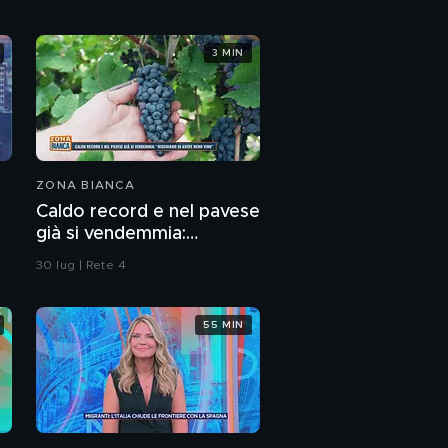
Un caso di violenza a
3 MIN
Roma
Il timbratore desnudo
Furbetti ed innocentini
ZONA BIANCA
del cartellino
Caldo record e nel pavese
già si vendemmia:
"Rischiamo di avere meno
Orgogliosi falsi invalidi
30 lug | Rete 4
vino"
55 MIN
I furbetti della
settimana
PROSSIMO VIDEO
Vittorio Feltri ed il
divieto di fumo
all'aperto