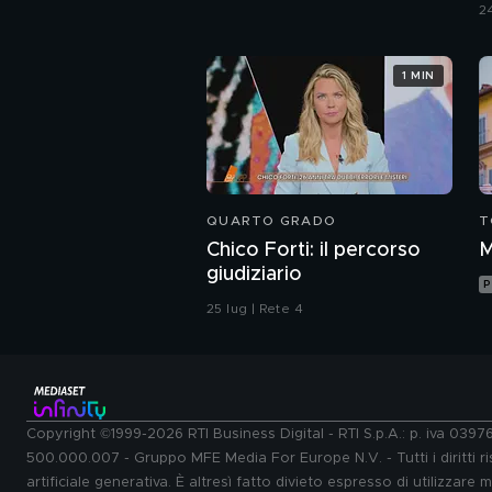
r
24
1 MIN
QUARTO GRADO
T
Chico Forti: il percorso
M
giudiziario
P
25 lug | Rete 4
Copyright ©1999-2026 RTI Business Digital - RTI S.p.A.: p. iva 039
500.000.007 - Gruppo MFE Media For Europe N.V. - Tutti i diritti ris
artificiale generativa. È altresì fatto divieto espresso di utilizzare