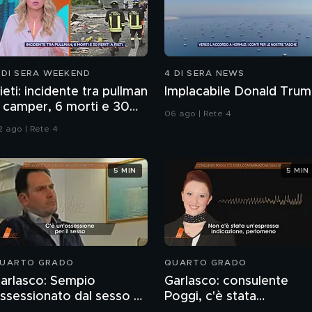
 DI SERA WEEKEND
4 DI SERA NEWS
ieti: incidente tra pullman
Implacabile Donald Tru
 camper, 6 morti e 30
06 ago | Rete 4
eriti
2 ago | Rete 4
5 MIN
5 MIN
UARTO GRADO
QUARTO GRADO
arlasco: Sempio
Garlasco: consulente
ssessionato dal sesso o
Poggi, c'è stata