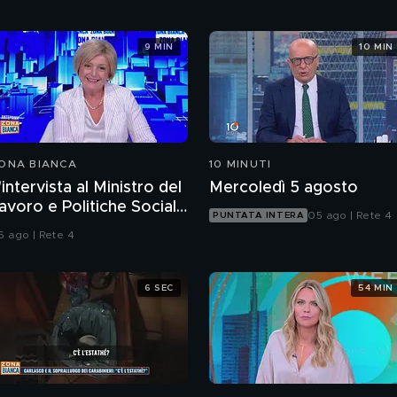
9 MIN
10 MIN
ONA BIANCA
10 MINUTI
'intervista al Ministro del
Mercoledì 5 agosto
avoro e Politiche Sociali
05 ago | Rete 4
PUNTATA INTERA
arina Calderone
6 ago | Rete 4
6 SEC
54 MIN