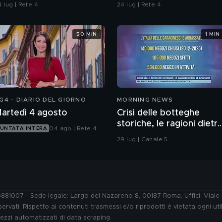
agazzo rispettoso?
contaminazione sulle
 lug | Rete 4
24 lug | Rete 4
unghie?
50 MIN
1 MIN
G4 - DIARIO DEL GIORNO
MORNING NEWS
artedì 4 agosto
Crisi delle botteghe
storiche, le ragioni dietr
04 ago | Rete 4
UNTATA INTERA
le chiusure
29 lug | Canale 5
76881007 - Sede legale: Largo del Nazareno 8, 00187 Roma. Uffici: Vial
ervati. Rispetto ai contenuti trasmessi e/o riprodotti è vietata ogni uti
 mezzi automatizzati di data scraping.