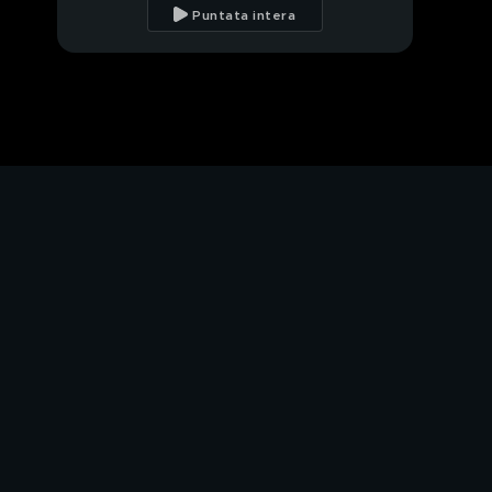
discordia
Puntata intera
Matteo Salvini al
citofono
La disfida di Bibbiano
Le sardine contro
Matteo Salvini
Le prossime elezioni
emiliane
Il digiuno di Matteo
Salvini
Violazione dell'accordo
di Malta