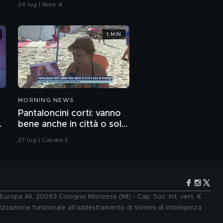
24 lug | Rete 4
1 MIN
MORNING NEWS
Pantaloncini corti: vanno
o
bene anche in città o solo
in spiaggia?
27 lug | Canale 5
e Europa 46, 20093 Cologno Monzese (MI) - Cap. Soc. int. vers. €
lizzazione funzionale all'addestramento di sistemi di intelligenza