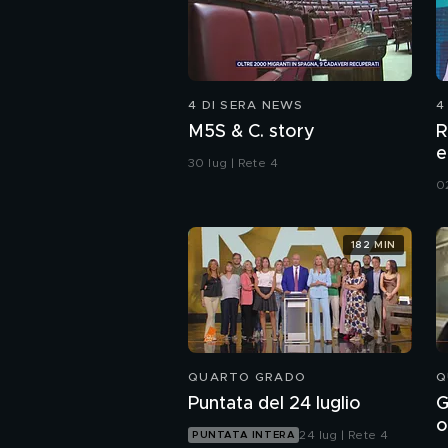
4 DI SERA NEWS
4
M5S & C. story
R
e
30 lug | Rete 4
f
0
182 MIN
QUARTO GRADO
Q
Puntata del 24 luglio
G
o
24 lug | Rete 4
PUNTATA INTERA