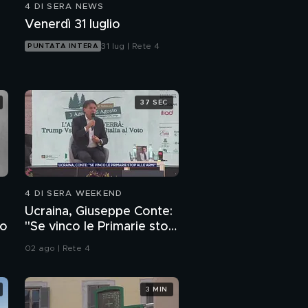
4 DI SERA NEWS
Vittorio Feltri e
Venerdì 31 luglio
l'alimentazione
31 lug | Rete 4
PUNTATA INTERA
Il cibo italiano ed il
mercato europeo
37 SEC
Il nutri-score
dell'infamia
Mamma, li limoni turchi!
4 DI SERA WEEKEND
Ucraina, Giuseppe Conte:
Il boom del cibo etnico
to
"Se vinco le Primarie stop
alle armi"
02 ago | Rete 4
Le rovine di Ostia
3 MIN