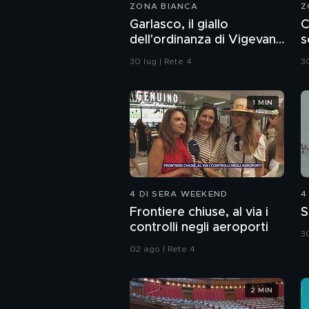
ZONA BIANCA
Z
Garlasco, il giallo
C
dell'ordinanza di Vigevano
s
sulle bottiglie senza
C
30 lug | Rete 4
30
tappo
1 MIN
4 DI SERA WEEKEND
4
Frontiere chiuse, al via i
S
controlli negli aeroporti
30
02 ago | Rete 4
2 MIN