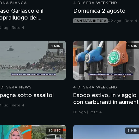
ONA BIANCA
4 DI SERA WEEKEND
aso Garlasco e il
Domenica 2 agosto
opralluogo dei
02 ago | Rete 4
PUNTATA INTERA
arabinieri
 lug | Rete 4
3 MIN
1 MIN
 DI SERA NEWS
4 DI SERA WEEKEND
pagna sotto assalto!
Esodo estivo, in viaggio
con carburanti in aumen
 lug | Rete 4
01 ago | Rete 4
32 SEC
3 MIN