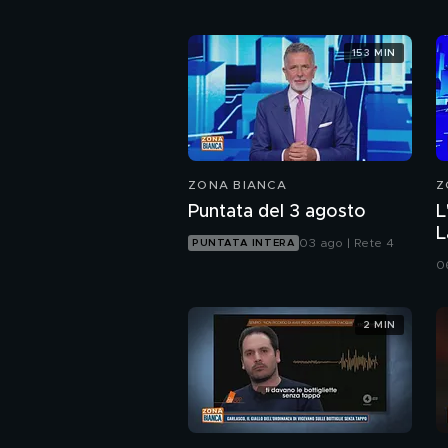
153 MIN
ZONA BIANCA
Z
Puntata del 3 agosto
L
L
03 ago | Rete 4
PUNTATA INTERA
M
0
2 MIN