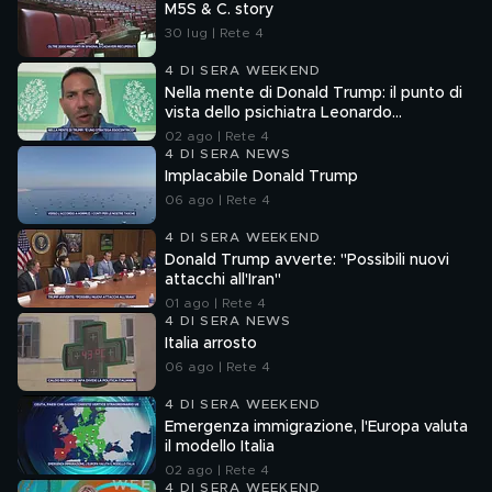
M5S & C. story
30 lug | Rete 4
4 DI SERA WEEKEND
Nella mente di Donald Trump: il punto di
vista dello psichiatra Leonardo
Mendolicchio
02 ago | Rete 4
4 DI SERA NEWS
Implacabile Donald Trump
06 ago | Rete 4
4 DI SERA WEEKEND
Donald Trump avverte: "Possibili nuovi
attacchi all'Iran"
01 ago | Rete 4
4 DI SERA NEWS
Italia arrosto
06 ago | Rete 4
4 DI SERA WEEKEND
Emergenza immigrazione, l'Europa valuta
il modello Italia
02 ago | Rete 4
4 DI SERA WEEKEND