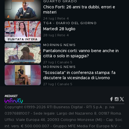
QUARTO GRADO
Chico Forti: 26 anni tra dubbi, errori e
misteri
24 lug | Rete 4
TG4 - DIARIO DEL GIORNO
Martedì 28 luglio
28 lug | Rete 4
PUNTATA INTERA
MORNING NEWS
Pantaloncini corti: vanno bene anche in
città o solo in spiaggia?
27 lug | Canale 5
MORNING NEWS
"Scosciata" in conferenza stampa: fa
discutere la vicesindaca di Livorno
27 lug | Canale 5
Copyright ©1999-2026 RTI Business Digital - RTI S.p.A.: p. iva
03976881007 - Sede legale: Largo del Nazareno 8, 00187 Roma.
Uffici: Viale Europa 46, 20093 Cologno Monzese (MI) - Cap. Soc.
int. vers. € 500.000.007 - Gruppo MFE Media For Europe N.V. -