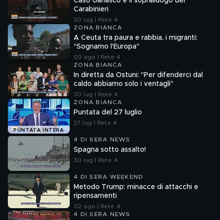
Caso Garlasco e il sopralluogo dei
Carabinieri
30 lug | Rete 4
ZONA BIANCA
A Ceuta tra paura e rabbia, i migranti:
"Sognamo l'Europa"
03 ago | Rete 4
ZONA BIANCA
In diretta da Ostuni: "Per difenderci dal
caldo abbiamo solo i ventagli"
30 lug | Rete 4
ZONA BIANCA
Puntata del 27 luglio
27 lug | Rete 4
PUNTATA INTERA
4 DI SERA NEWS
Spagna sotto assalto!
30 lug | Rete 4
4 DI SERA WEEKEND
Metodo Trump: minacce di attacchi e
ripensamenti
02 ago | Rete 4
4 DI SERA NEWS