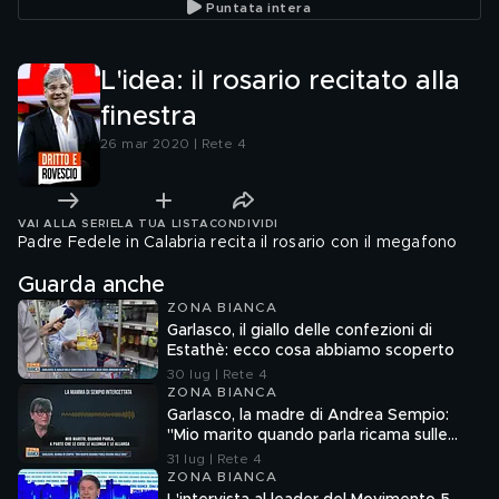
Puntata intera
L'idea: il rosario recitato alla
finestra
26 mar 2020 | Rete 4
VAI ALLA SERIE
LA TUA LISTA
CONDIVIDI
Padre Fedele in Calabria recita il rosario con il megafono
Guarda anche
ZONA BIANCA
Garlasco, il giallo delle confezioni di
Estathè: ecco cosa abbiamo scoperto
30 lug | Rete 4
ZONA BIANCA
Garlasco, la madre di Andrea Sempio:
"Mio marito quando parla ricama sulle
cose"
31 lug | Rete 4
ZONA BIANCA