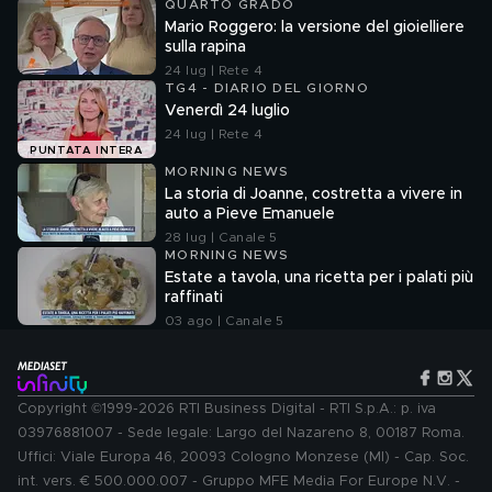
QUARTO GRADO
Mario Roggero: la versione del gioielliere
sulla rapina
24 lug | Rete 4
TG4 - DIARIO DEL GIORNO
Venerdì 24 luglio
24 lug | Rete 4
PUNTATA INTERA
MORNING NEWS
La storia di Joanne, costretta a vivere in
auto a Pieve Emanuele
28 lug | Canale 5
MORNING NEWS
Estate a tavola, una ricetta per i palati più
raffinati
03 ago | Canale 5
Copyright ©1999-2026 RTI Business Digital - RTI S.p.A.: p. iva
03976881007 - Sede legale: Largo del Nazareno 8, 00187 Roma.
Uffici: Viale Europa 46, 20093 Cologno Monzese (MI) - Cap. Soc.
int. vers. € 500.000.007 - Gruppo MFE Media For Europe N.V. -