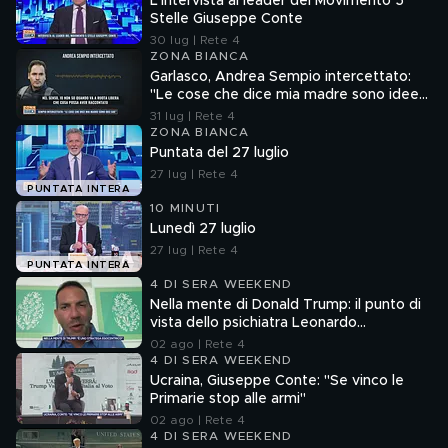
L'intervista al leader del Movimento 5
Stelle Giuseppe Conte
30 lug | Rete 4
ZONA BIANCA
Garlasco, Andrea Sempio intercettato:
"Le cose che dice mia madre sono idee
sue"
31 lug | Rete 4
ZONA BIANCA
Puntata del 27 luglio
27 lug | Rete 4
PUNTATA INTERA
10 MINUTI
Lunedì 27 luglio
27 lug | Rete 4
PUNTATA INTERA
4 DI SERA WEEKEND
Nella mente di Donald Trump: il punto di
vista dello psichiatra Leonardo
Mendolicchio
02 ago | Rete 4
4 DI SERA WEEKEND
Ucraina, Giuseppe Conte: "Se vinco le
Primarie stop alle armi"
02 ago | Rete 4
4 DI SERA WEEKEND