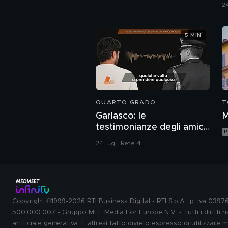
24
5 MIN
QUARTO GRADO
T
Garlasco: le
M
testimonianze degli amici
P
di Marco Poggi
24 lug | Rete 4
Copyright ©1999-2026 RTI Business Digital - RTI S.p.A.: p. iva 039
500.000.007 - Gruppo MFE Media For Europe N.V. - Tutti i diritti ris
artificiale generativa. È altresì fatto divieto espresso di utilizzare