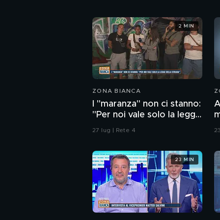
2 MIN
ZONA BIANCA
Z
I "maranza" non ci stanno:
A
"Per noi vale solo la legge
m
della strada"
b
27 lug | Rete 4
23
a
23 MIN