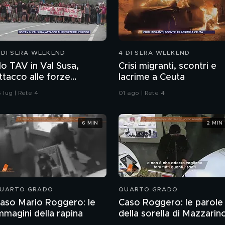
 DI SERA WEEKEND
4 DI SERA WEEKEND
o TAV in Val Susa,
Crisi migranti, scontri e
ttacco alle forze
lacrime a Ceuta
ell'ordine
 lug | Rete 4
01 ago | Rete 4
6 MIN
2 MIN
UARTO GRADO
QUARTO GRADO
aso Mario Roggero: le
Caso Roggero: le parole
mmagini della rapina
della sorella di Mazzarin