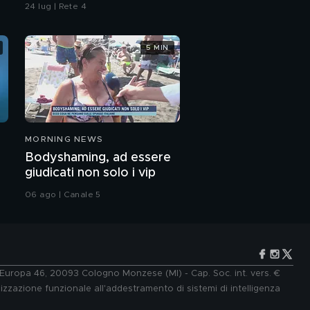
contaminazione sulle
24 lug | Rete 4
unghie?
5 MIN
MORNING NEWS
Bodyshaming, ad essere
giudicati non solo i vip
06 ago | Canale 5
e Europa 46, 20093 Cologno Monzese (MI) - Cap. Soc. int. vers. €
lizzazione funzionale all'addestramento di sistemi di intelligenza