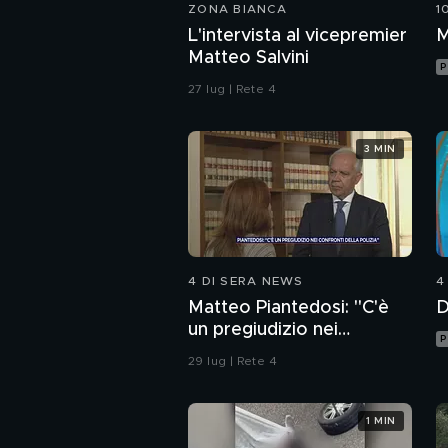
ZONA BIANCA
1
L'intervista al vicepremier
M
Matteo Salvini
P
27 lug | Rete 4
3 MIN
4 DI SERA NEWS
4
Matteo Piantedosi: "C'è
D
un pregiudizio nei
P
confronti della polizia"
29 lug | Rete 4
1 MIN