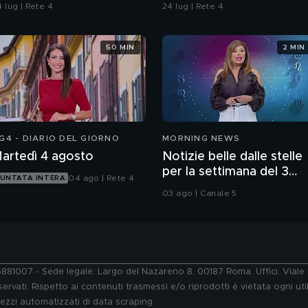
 lug | Rete 4
24 lug | Rete 4
50 MIN
2 MIN
G4 - DIARIO DEL GIORNO
MORNING NEWS
artedì 4 agosto
Notizie belle dalle stelle
per la settimana del 3
04 ago | Rete 4
UNTATA INTERA
agosto
03 ago | Canale 5
76881007 - Sede legale: Largo del Nazareno 8, 00187 Roma. Uffici: Vial
ervati. Rispetto ai contenuti trasmessi e/o riprodotti è vietata ogni uti
 mezzi automatizzati di data scraping.