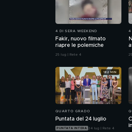
4 DI SERA WEEKEND
4
Fakir, nuovo filmato
N
riapre le polemiche
a
d
25 lug | Rete 4
25
182 MIN
QUARTO GRADO
Q
Puntata del 24 luglio
C
i
24 lug | Rete 4
PUNTATA INTERA