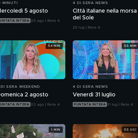
0 MINUTI
4 DI SERA NEWS
ercoledì 5 agosto
Città italiane nella morsa
del Sole
05 ago | Rete 4
UNTATA INTERA
29 lug | Rete 4
54 MIN
55 MIN
 DI SERA WEEKEND
4 DI SERA NEWS
omenica 2 agosto
Venerdì 31 luglio
02 ago | Rete 4
31 lug | Rete 4
UNTATA INTERA
PUNTATA INTERA
1 MIN
55 SEC