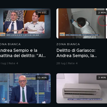
34 SEC
2 MIN
ONA BIANCA
ZONA BIANCA
ndrea Sempio e la
Delitto di Garlasco:
attina del delitto: "Al
Andrea Sempio, la
ar' No, non ci sono
Procura di Pavia non ha
 lug | Rete 4
28 lug | Rete 4
ndato"
dubbi: l'impronta 33 è la
pistola fumante
10 MIN
3 MIN