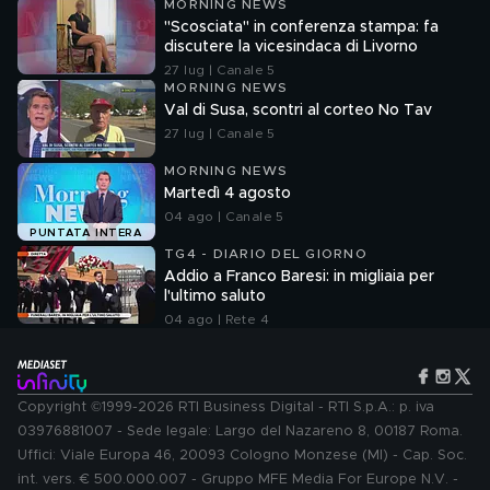
MORNING NEWS
"Scosciata" in conferenza stampa: fa
discutere la vicesindaca di Livorno
27 lug | Canale 5
MORNING NEWS
Val di Susa, scontri al corteo No Tav
27 lug | Canale 5
MORNING NEWS
Martedì 4 agosto
04 ago | Canale 5
PUNTATA INTERA
TG4 - DIARIO DEL GIORNO
Addio a Franco Baresi: in migliaia per
l'ultimo saluto
04 ago | Rete 4
Copyright ©1999-2026 RTI Business Digital - RTI S.p.A.: p. iva
03976881007 - Sede legale: Largo del Nazareno 8, 00187 Roma.
Uffici: Viale Europa 46, 20093 Cologno Monzese (MI) - Cap. Soc.
int. vers. € 500.000.007 - Gruppo MFE Media For Europe N.V. -