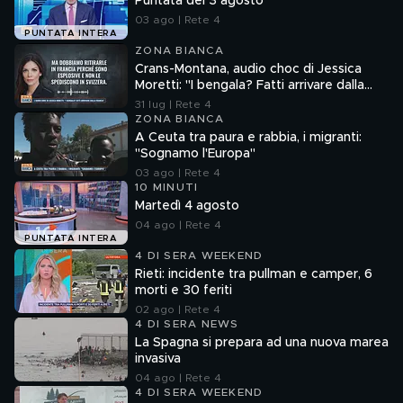
Puntata del 3 agosto
03 ago | Rete 4
PUNTATA INTERA
ZONA BIANCA
Crans-Montana, audio choc di Jessica
Moretti: "I bengala? Fatti arrivare dalla
Francia"
31 lug | Rete 4
ZONA BIANCA
A Ceuta tra paura e rabbia, i migranti:
"Sognamo l'Europa"
03 ago | Rete 4
10 MINUTI
Martedì 4 agosto
04 ago | Rete 4
PUNTATA INTERA
4 DI SERA WEEKEND
Rieti: incidente tra pullman e camper, 6
morti e 30 feriti
02 ago | Rete 4
4 DI SERA NEWS
La Spagna si prepara ad una nuova marea
invasiva
04 ago | Rete 4
4 DI SERA WEEKEND