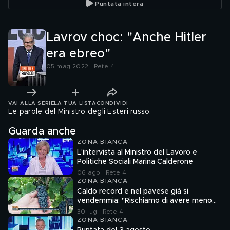
Puntata intera
Lavrov choc: "Anche Hitler
era ebreo"
05 mag 2022 | Rete 4
VAI ALLA SERIE
LA TUA LISTA
CONDIVIDI
Le parole del Ministro degli Esteri russo.
Guarda anche
ZONA BIANCA
L'intervista al Ministro del Lavoro e
Politiche Sociali Marina Calderone
06 ago | Rete 4
ZONA BIANCA
Caldo record e nel pavese già si
vendemmia: "Rischiamo di avere meno
vino"
30 lug | Rete 4
ZONA BIANCA