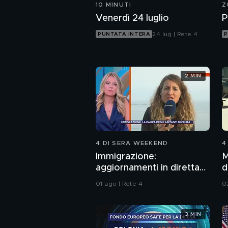
10 MINUTI
Z
Venerdì 24 luglio
P
24 lug | Rete 4
PUNTATA INTERA
P
2 MIN
4 DI SERA WEEKEND
4
Immigrazione:
M
aggiornamenti in diretta
d
da Ceuta
01 ago | Rete 4
0
3 MIN