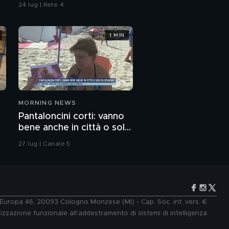
Pamela
24 lug | Rete 4
1 MIN
MORNING NEWS
Pantaloncini corti: vanno
bene anche in città o solo
in spiaggia?
27 lug | Canale 5
e Europa 46, 20093 Cologno Monzese (MI) - Cap. Soc. int. vers. €
lizzazione funzionale all'addestramento di sistemi di intelligenza