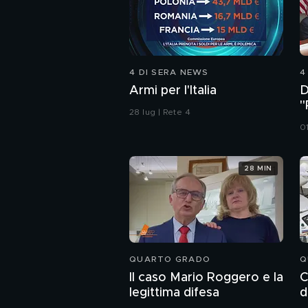
4 DI SERA NEWS
4
Armi per l'Italia
D
"
28 lug | Rete 4
a
0
28 MIN
QUARTO GRADO
Q
Il caso Mario Roggero e la
C
legittima difesa
d