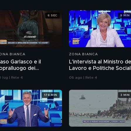
6 SEC
9 MIN
ONA BIANCA
ZONA BIANCA
aso Garlasco e il
L'intervista al Ministro de
opralluogo dei
Lavoro e Politiche Social
arabinieri
Marina Calderone
 lug | Rete 4
06 ago | Rete 4
178 MIN
3 MIN