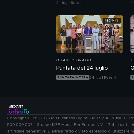
24 lug | Rete 4
24
182 MIN
QUARTO GRADO
T
Puntata del 24 luglio
G
24 lug | Rete 4
PUNTATA INTERA
P
Copyright ©1999-2026 RTI Business Digital - RTI S.p.A.: p. iva 039
500.000.007 - Gruppo MFE Media For Europe N.V. - Tutti i diritti ris
artificiale generativa. È altresì fatto divieto espresso di utilizzare