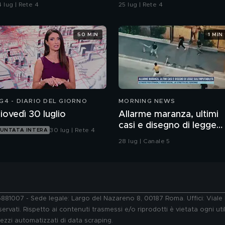
omicidio
 lug | Rete 4
25 lug | Rete 4
50 MIN
1 MIN
G4 - DIARIO DEL GIORNO
MORNING NEWS
iovedì 30 luglio
Allarme maranza, ultimi
casi e disegno di legge
30 lug | Rete 4
UNTATA INTERA
sull'imputabilità
28 lug | Canale 5
76881007 - Sede legale: Largo del Nazareno 8, 00187 Roma. Uffici: Vial
ervati. Rispetto ai contenuti trasmessi e/o riprodotti è vietata ogni uti
 mezzi automatizzati di data scraping.