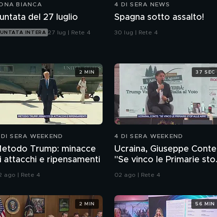
ONA BIANCA
4 DI SERA NEWS
untata del 27 luglio
Spagna sotto assalto!
27 lug | Rete 4
30 lug | Rete 4
UNTATA INTERA
2 MIN
37 SEC
 DI SERA WEEKEND
4 DI SERA WEEKEND
etodo Trump: minacce
Ucraina, Giuseppe Conte
i attacchi e ripensamenti
"Se vinco le Primarie sto
alle armi"
2 ago | Rete 4
02 ago | Rete 4
2 MIN
56 MIN