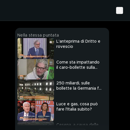
Nella stessa puntata
L'anteprima di Dritto e
rovescio
Come sta impattando
il caro-bollette sulla
produzione ed il
consumo di pane?
250 miliardi, sulle
bollette la Germania fa
da sola
Luce e gas, cosa può
fare l'Italia subito?
Cesena, a causa delle