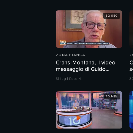
32 SEC
ZONA BIANCA
Z
Crans-Montana, il video
C
messaggio di Guido
s
Bertolaso per Leonardo
C
31 lug | Rete 4
30
Bove
10 MIN