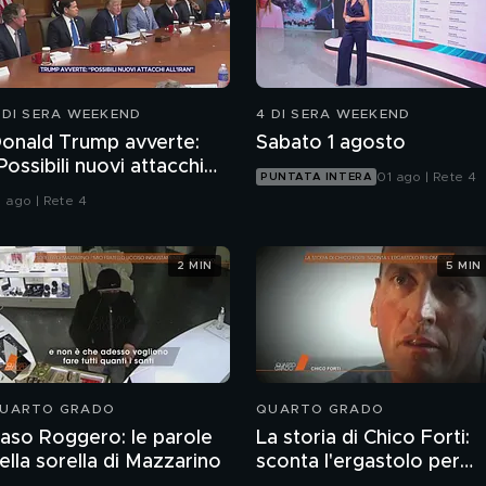
 DI SERA WEEKEND
4 DI SERA WEEKEND
onald Trump avverte:
Sabato 1 agosto
Possibili nuovi attacchi
01 ago | Rete 4
PUNTATA INTERA
ll'Iran"
1 ago | Rete 4
2 MIN
5 MIN
UARTO GRADO
QUARTO GRADO
aso Roggero: le parole
La storia di Chico Forti:
ella sorella di Mazzarino
sconta l'ergastolo per