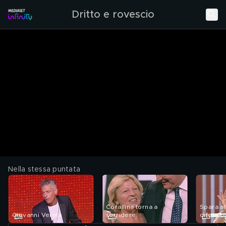
Dritto e rovescio
Nella stessa puntata
Corallina torna a
Spara al
Giovanni Vernia
sorridere
difesa?