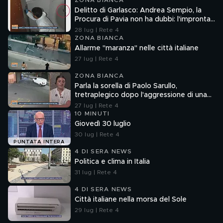
ZONA BIANCA
Delitto di Garlasco: Andrea Sempio, la
Procura di Pavia non ha dubbi: l'impronta
33 è la pistola fumante
28 lug | Rete 4
ZONA BIANCA
Allarme "maranza" nelle città italiane
27 lug | Rete 4
ZONA BIANCA
Parla la sorella di Paolo Sarullo,
tretraplegico dopo l'aggressione di una
baby gang
27 lug | Rete 4
10 MINUTI
Giovedì 30 luglio
30 lug | Rete 4
PUNTATA INTERA
4 DI SERA NEWS
Politica e clima in Italia
31 lug | Rete 4
4 DI SERA NEWS
Città italiane nella morsa del Sole
29 lug | Rete 4