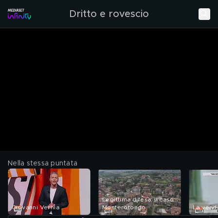
Dritto e rovescio
Nella stessa puntata
Legittima difesa: il caso
Giovanni Vernia
Monterotondo
La vend