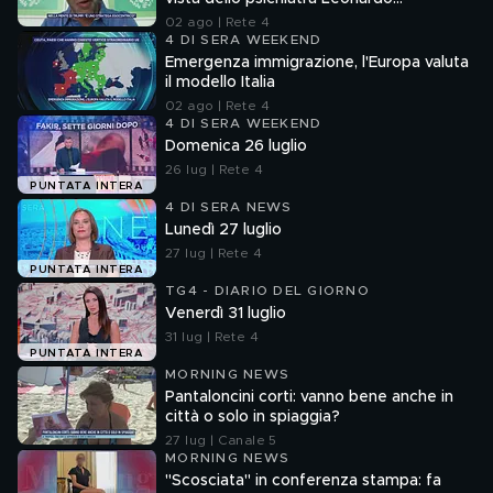
Mendolicchio
02 ago | Rete 4
4 DI SERA WEEKEND
Emergenza immigrazione, l'Europa valuta
il modello Italia
02 ago | Rete 4
4 DI SERA WEEKEND
Domenica 26 luglio
26 lug | Rete 4
PUNTATA INTERA
4 DI SERA NEWS
Lunedì 27 luglio
27 lug | Rete 4
PUNTATA INTERA
TG4 - DIARIO DEL GIORNO
Venerdì 31 luglio
31 lug | Rete 4
PUNTATA INTERA
MORNING NEWS
Pantaloncini corti: vanno bene anche in
città o solo in spiaggia?
27 lug | Canale 5
MORNING NEWS
"Scosciata" in conferenza stampa: fa