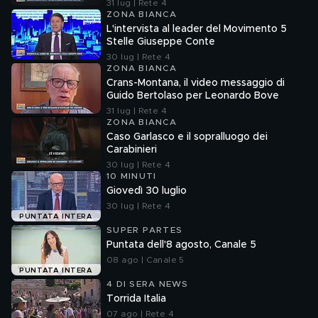
cose"
31 lug | Rete 4
ZONA BIANCA
L'intervista al leader del Movimento 5
Stelle Giuseppe Conte
30 lug | Rete 4
ZONA BIANCA
Crans-Montana, il video messaggio di
Guido Bertolaso per Leonardo Bove
31 lug | Rete 4
ZONA BIANCA
Caso Garlasco e il sopralluogo dei
Carabinieri
30 lug | Rete 4
10 MINUTI
Giovedì 30 luglio
30 lug | Rete 4
PUNTATA INTERA
SUPER PARTES
Puntata dell'8 agosto, Canale 5
08 ago | Canale 5
PUNTATA INTERA
4 DI SERA NEWS
Torrida Italia
07 ago | Rete 4