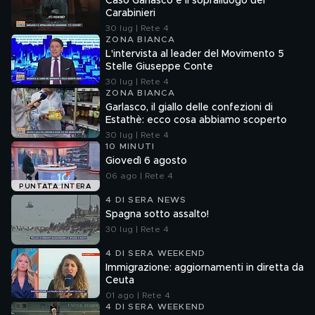
Caso Garlasco e il sopralluogo dei
Carabinieri
30 lug | Rete 4
ZONA BIANCA
L'intervista al leader del Movimento 5
Stelle Giuseppe Conte
30 lug | Rete 4
ZONA BIANCA
Garlasco, il giallo delle confezioni di
Estathè: ecco cosa abbiamo scoperto
30 lug | Rete 4
10 MINUTI
Giovedì 6 agosto
06 ago | Rete 4
PUNTATA INTERA
4 DI SERA NEWS
Spagna sotto assalto!
30 lug | Rete 4
4 DI SERA WEEKEND
Immigrazione: aggiornamenti in diretta da
Ceuta
01 ago | Rete 4
4 DI SERA WEEKEND