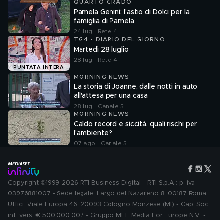
QUARTO GRADO
Pamela Genini: l'astio di Dolci per la
famiglia di Pamela
24 lug | Rete 4
TG4 - DIARIO DEL GIORNO
Martedì 28 luglio
28 lug | Rete 4
PUNTATA INTERA
MORNING NEWS
La storia di Joanne, dalle notti in auto
all'attesa per una casa
28 lug | Canale 5
MORNING NEWS
Caldo record e siccità, quali rischi per
l'ambiente?
07 ago | Canale 5
Copyright ©1999-2026 RTI Business Digital - RTI S.p.A.: p. iva
03976881007 - Sede legale: Largo del Nazareno 8, 00187 Roma.
Uffici: Viale Europa 46, 20093 Cologno Monzese (MI) - Cap. Soc.
int. vers. € 500.000.007 - Gruppo MFE Media For Europe N.V. -