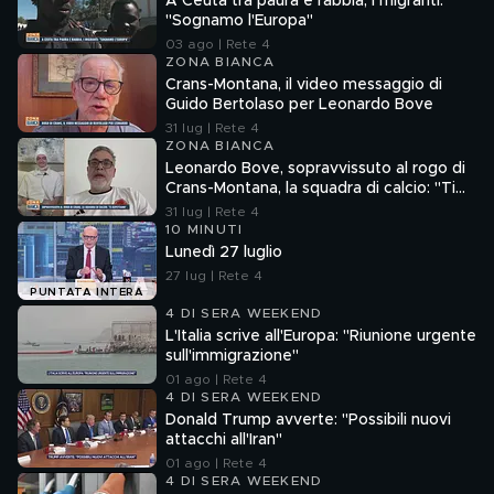
A Ceuta tra paura e rabbia, i migranti:
"Sognamo l'Europa"
03 ago | Rete 4
ZONA BIANCA
Crans-Montana, il video messaggio di
Guido Bertolaso per Leonardo Bove
31 lug | Rete 4
ZONA BIANCA
Leonardo Bove, sopravvissuto al rogo di
Crans-Montana, la squadra di calcio: "Ti
aspettiamo"
31 lug | Rete 4
10 MINUTI
Lunedì 27 luglio
27 lug | Rete 4
PUNTATA INTERA
4 DI SERA WEEKEND
L'Italia scrive all'Europa: "Riunione urgente
sull'immigrazione"
01 ago | Rete 4
4 DI SERA WEEKEND
Donald Trump avverte: "Possibili nuovi
attacchi all'Iran"
01 ago | Rete 4
4 DI SERA WEEKEND