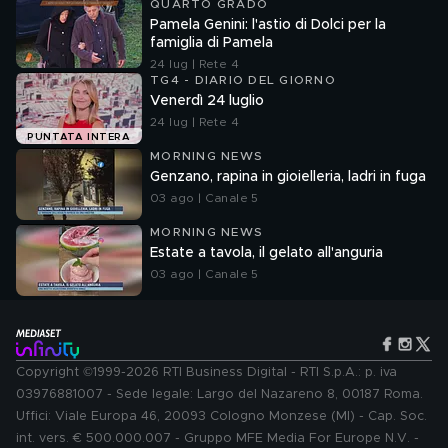
QUARTO GRADO
Pamela Genini: l'astio di Dolci per la
famiglia di Pamela
24 lug | Rete 4
TG4 - DIARIO DEL GIORNO
Venerdì 24 luglio
24 lug | Rete 4
PUNTATA INTERA
MORNING NEWS
Genzano, rapina in gioielleria, ladri in fuga
03 ago | Canale 5
MORNING NEWS
Estate a tavola, il gelato all'anguria
03 ago | Canale 5
Copyright ©1999-2026 RTI Business Digital - RTI S.p.A.: p. iva
03976881007 - Sede legale: Largo del Nazareno 8, 00187 Roma.
Uffici: Viale Europa 46, 20093 Cologno Monzese (MI) - Cap. Soc.
int. vers. € 500.000.007 - Gruppo MFE Media For Europe N.V. -