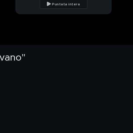
presenta le misure nel
Puntata intera
Decreto Aiuti quater
Reddito di cittadinanza
e occupazione,
l'opinione di Daniela
Santanchè
Il ministro Santanchè e
le polemiche per il
Twiga
ivano"
Sbarcare o no? Il
braccio di ferro con le
Ong
Il sistema Ong: "Gli
scafisti chiamano, loro
arrivano"
Il bar di Dritto e
rovescio, questa
settimana a Cesena
PROSSIMO VIDEO
Sono sbarcati, ora che
fine faranno i migranti?