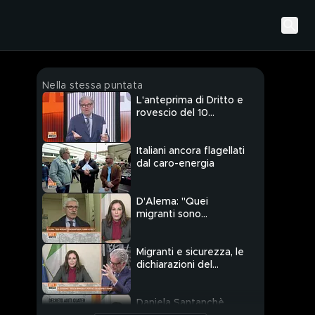
Nella stessa puntata
L'anteprima di Dritto e
rovescio del 10
novembre
Italiani ancora flagellati
dal caro-energia
D'Alema: "Quei
migranti sono
naufraghi, vanno
accolti"
Migranti e sicurezza, le
dichiarazioni del
ministro Daniela
Santanchè
Daniela Santanchè