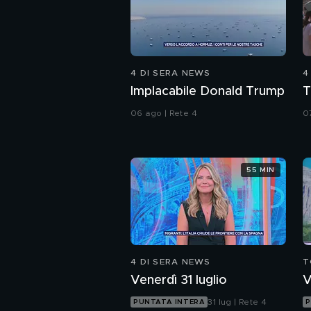
4 DI SERA NEWS
4
Implacabile Donald Trump
T
06 ago | Rete 4
0
55 MIN
4 DI SERA NEWS
T
Venerdì 31 luglio
V
31 lug | Rete 4
PUNTATA INTERA
P