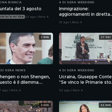
ONA BIANCA
4 DI SERA WEEKEND
untata del 3 agosto
Immigrazione:
aggiornamenti in diretta
03 ago | Rete 4
UNTATA INTERA
da Ceuta
01 ago | Rete 4
3 MIN
37 SEC
 DI SERA NEWS
4 DI SERA WEEKEND
hengen o non Shengen,
Ucraina, Giuseppe Conte
uesto è il dilemma....
"Se vinco le Primarie sto
alle armi"
7 ago | Rete 4
02 ago | Rete 4
3 MIN
65 MIN