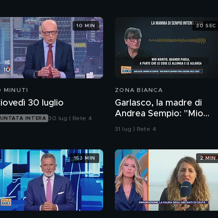
10 MIN
30 SEC
0 MINUTI
ZONA BIANCA
iovedì 30 luglio
Garlasco, la madre di
Andrea Sempio: "Mio
30 lug | Rete 4
UNTATA INTERA
marito quando parla
31 lug | Rete 4
ricama sulle cose"
153 MIN
2 MIN