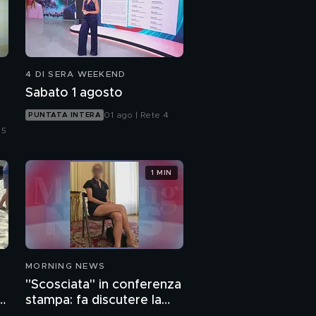
4 DI SERA WEEKEND
Sabato 1 agosto
01 ago | Rete 4
PUNTATA INTERA
 5
1 MIN
MORNING NEWS
"Scosciata" in conferenza
o
stampa: fa discutere la