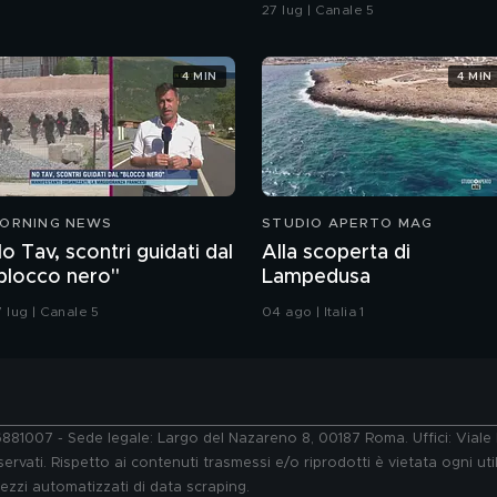
in spiaggia?
27 lug | Canale 5
4 MIN
4 MIN
ORNING NEWS
STUDIO APERTO MAG
o Tav, scontri guidati dal
Alla scoperta di
blocco nero"
Lampedusa
 lug | Canale 5
04 ago | Italia 1
76881007 - Sede legale: Largo del Nazareno 8, 00187 Roma. Uffici: Vial
ervati. Rispetto ai contenuti trasmessi e/o riprodotti è vietata ogni uti
 mezzi automatizzati di data scraping.