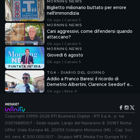
MORNING NEWS
Biglietto milionario buttato per errore
nell'immondizia
06 ago | Canale 5
MORNING NEWS
Cani aggressivi, come difendersi quando
attaccano?
06 ago | Canale 5
MORNING NEWS
Giovedì 6 agosto
06 ago | Canale 5
PUNTATA INTERA
TG4 - DIARIO DEL GIORNO
Addio a Franco Baresi: il ricordo di
Demetrio Albertini, Clarence Seedorf e
Giovanni Galli
04 ago | Rete 4
Copyright ©1999-2026 RTI Business Digital - RTI S.p.A.: p. iva
03976881007 - Sede legale: Largo del Nazareno 8, 00187 Roma.
Uffici: Viale Europa 46, 20093 Cologno Monzese (MI) - Cap. Soc.
int. vers. € 500.000.007 - Gruppo MFE Media For Europe N.V. -