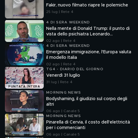
Fakir, nuovo filmato riapre le polemiche
25 lug | Rete 4
4 DI SERA WEEKEND
Nella mente di Donald Trump: il punto di
vista dello psichiatra Leonardo
Mendolicchio
02 ago | Rete 4
4 DI SERA WEEKEND
Emergenza immigrazione, l'Europa valuta
il modello Italia
02 ago | Rete 4
TG4 - DIARIO DEL GIORNO
Venerdì 31 luglio
31 lug | Rete 4
PUNTATA INTERA
MORNING NEWS
Bodyshaming, il giudizio sul corpo degli
altri
06 ago | Canale 5
MORNING NEWS
Pinarella di Cervia, il costo dell'elettricità
per i commercianti
06 ago | Canale 5