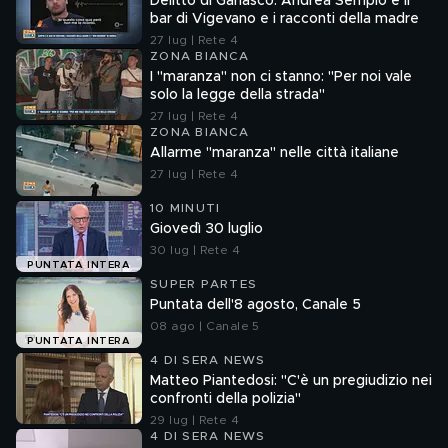
Delitto di Garlasco: Andrea Sempio e il
bar di Vigevano e i racconti della madre
27 lug | Rete 4
ZONA BIANCA
I "maranza" non ci stanno: "Per noi vale
solo la legge della strada"
27 lug | Rete 4
ZONA BIANCA
Allarme "maranza" nelle città italiane
27 lug | Rete 4
10 MINUTI
Giovedì 30 luglio
30 lug | Rete 4
PUNTATA INTERA
SUPER PARTES
Puntata dell'8 agosto, Canale 5
08 ago | Canale 5
PUNTATA INTERA
4 DI SERA NEWS
Matteo Piantedosi: "C'è un pregiudizio nei
confronti della polizia"
29 lug | Rete 4
4 DI SERA NEWS