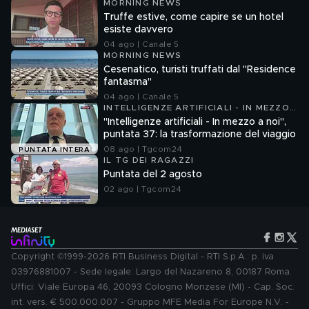
MORNING NEWS
Truffe estive, come capire se un hotel
esiste davvero
04 ago | Canale 5
MORNING NEWS
Cesenatico, turisti truffati dal "Residence
fantasma"
04 ago | Canale 5
INTELLIGENZE ARTIFICIALI - IN MEZZO
A NOI
"Intelligenze artificiali - In mezzo a noi",
puntata 37: la trasformazione del viaggio
08 ago | Tgcom24
PUNTATA INTERA
IL TG DEI RAGAZZI
Puntata del 2 agosto
02 ago | Tgcom24
Copyright ©1999-2026 RTI Business Digital - RTI S.p.A.: p. iva
03976881007 - Sede legale: Largo del Nazareno 8, 00187 Roma.
Uffici: Viale Europa 46, 20093 Cologno Monzese (MI) - Cap. Soc.
int. vers. € 500.000.007 - Gruppo MFE Media For Europe N.V. -