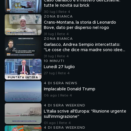
Caso Garlasco e il mistero dell'Estathè:
tutte le novità sui brick
30 lug | Rete 4
ZONA BIANCA
Crans-Montana, la storia di Leonardo
Bove, dato per disperso nel rogo
31 lug | Rete 4
ZONA BIANCA
Garlasco, Andrea Sempio intercettato:
"Le cose che dice mia madre sono idee
sue"
31 lug | Rete 4
10 MINUTI
Lunedì 27 luglio
27 lug | Rete 4
PUNTATA INTERA
4 DI SERA NEWS
Implacabile Donald Trump
06 ago | Rete 4
4 DI SERA WEEKEND
L'Italia scrive all'Europa: "Riunione urgente
sull'immigrazione"
01 ago | Rete 4
4 DI SERA WEEKEND