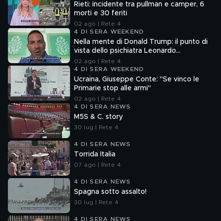
Rieti: incidente tra pullman e camper, 6
morti e 30 feriti
02 ago | Rete 4
4 DI SERA WEEKEND
Nella mente di Donald Trump: il punto di
vista dello psichiatra Leonardo
Mendolicchio
02 ago | Rete 4
4 DI SERA WEEKEND
Ucraina, Giuseppe Conte: "Se vinco le
Primarie stop alle armi"
02 ago | Rete 4
4 DI SERA NEWS
M5S & C. story
30 lug | Rete 4
4 DI SERA NEWS
Torrida Italia
07 ago | Rete 4
4 DI SERA NEWS
Spagna sotto assalto!
30 lug | Rete 4
4 DI SERA NEWS