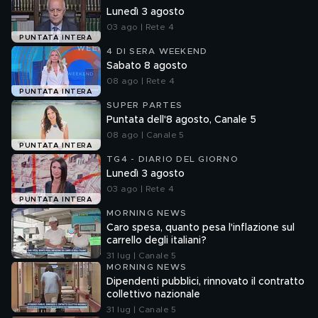
Lunedì 3 agosto
03 ago | Rete 4
PUNTATA INTERA
4 DI SERA WEEKEND
Sabato 8 agosto
08 ago | Rete 4
PUNTATA INTERA
SUPER PARTES
Puntata dell'8 agosto, Canale 5
08 ago | Canale 5
PUNTATA INTERA
TG4 - DIARIO DEL GIORNO
Lunedì 3 agosto
03 ago | Rete 4
PUNTATA INTERA
MORNING NEWS
Caro spesa, quanto pesa l'inflazione sul
carrello degli italiani?
31 lug | Canale 5
MORNING NEWS
Dipendenti pubblici, rinnovato il contratto
collettivo nazionale
31 lug | Canale 5