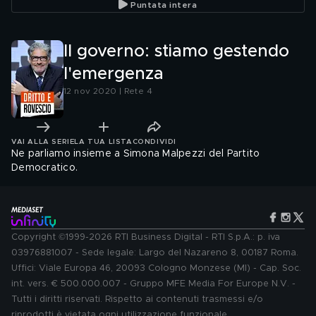
Puntata intera
Il governo: stiamo gestendo
l'emergenza
12 nov 2020 | Rete 4
VAI ALLA SERIE
LA TUA LISTA
CONDIVIDI
Ne parliamo insieme a Simona Malpezzi del Partito
Democratico.
Copyright ©1999-2026 RTI Business Digital - RTI S.p.A.: p. iva
03976881007 - Sede legale: Largo del Nazareno 8, 00187 Roma.
Uffici: Viale Europa 46, 20093 Cologno Monzese (MI) - Cap. Soc.
int. vers. € 500.000.007 - Gruppo MFE Media For Europe N.V. -
Tutti i diritti riservati. Rispetto ai contenuti trasmessi e/o
riprodotti è vietata ogni utilizzazione funzionale