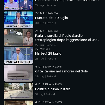
L'intervista al vicepremier Matteo Salvini
27 lug | Rete 4
ZONA BIANCA
Puntata del 30 luglio
30 lug | Rete 4
PUNTATA INTERA
ZONA BIANCA
Parla la sorella di Paolo Sarullo,
tretraplegico dopo l'aggressione di una
baby gang
27 lug | Rete 4
10 MINUTI
Martedì 28 luglio
28 lug | Rete 4
PUNTATA INTERA
4 DI SERA NEWS
Città italiane nella morsa del Sole
29 lug | Rete 4
4 DI SERA NEWS
Politica e clima in Italia
31 lug | Rete 4
4 DI SERA NEWS