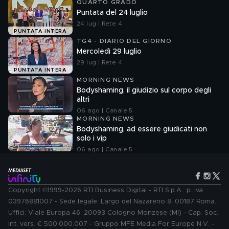
QUARTO GRADO
Puntata del 24 luglio
24 lug | Rete 4
PUNTATA INTERA
TG4 - DIARIO DEL GIORNO
Mercoledì 29 luglio
29 lug | Rete 4
PUNTATA INTERA
MORNING NEWS
Bodyshaming, il giudizio sul corpo degli
altri
06 ago | Canale 5
MORNING NEWS
Bodyshaming, ad essere giudicati non
solo i vip
06 ago | Canale 5
Copyright ©1999-2026 RTI Business Digital - RTI S.p.A.: p. iva
03976881007 - Sede legale: Largo del Nazareno 8, 00187 Roma.
Uffici: Viale Europa 46, 20093 Cologno Monzese (MI) - Cap. Soc.
int. vers. € 500.000.007 - Gruppo MFE Media For Europe N.V. -