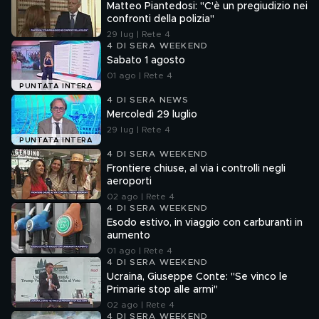
Matteo Piantedosi: "C'è un pregiudizio nei
confronti della polizia"
29 lug | Rete 4
4 DI SERA WEEKEND
Sabato 1 agosto
01 ago | Rete 4
PUNTATA INTERA
4 DI SERA NEWS
Mercoledì 29 luglio
29 lug | Rete 4
PUNTATA INTERA
4 DI SERA WEEKEND
Frontiere chiuse, al via i controlli negli
aeroporti
02 ago | Rete 4
4 DI SERA WEEKEND
Esodo estivo, in viaggio con carburanti in
aumento
01 ago | Rete 4
4 DI SERA WEEKEND
Ucraina, Giuseppe Conte: "Se vinco le
Primarie stop alle armi"
02 ago | Rete 4
4 DI SERA WEEKEND