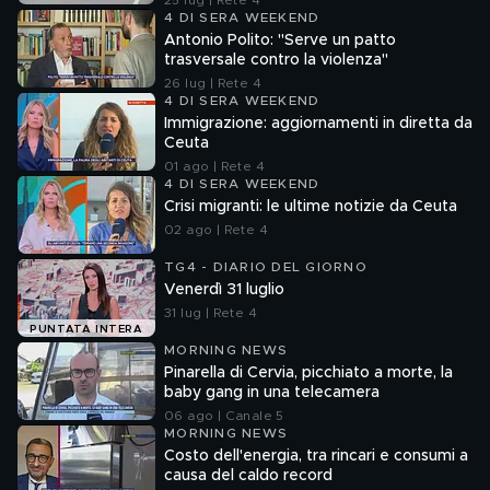
25 lug | Rete 4
4 DI SERA WEEKEND
Antonio Polito: "Serve un patto
trasversale contro la violenza"
26 lug | Rete 4
4 DI SERA WEEKEND
Immigrazione: aggiornamenti in diretta da
Ceuta
01 ago | Rete 4
4 DI SERA WEEKEND
Crisi migranti: le ultime notizie da Ceuta
02 ago | Rete 4
TG4 - DIARIO DEL GIORNO
Venerdì 31 luglio
31 lug | Rete 4
PUNTATA INTERA
MORNING NEWS
Pinarella di Cervia, picchiato a morte, la
baby gang in una telecamera
06 ago | Canale 5
MORNING NEWS
Costo dell'energia, tra rincari e consumi a
causa del caldo record