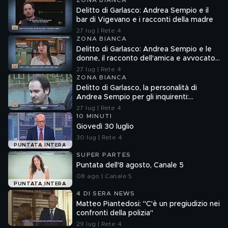
ZONA BIANCA
Delitto di Garlasco: Andrea Sempio e il
bar di Vigevano e i racconti della madre
27 lug | Rete 4
ZONA BIANCA
Delitto di Garlasco: Andrea Sempio e le
donne, il racconto dell'amica e avvocato
Angela Taccia
27 lug | Rete 4
ZONA BIANCA
Delitto di Garlasco, la personalità di
Andrea Sempio per gli inquirenti:
"Ossessionato e bugiardo"
27 lug | Rete 4
10 MINUTI
Giovedì 30 luglio
30 lug | Rete 4
PUNTATA INTERA
SUPER PARTES
Puntata dell'8 agosto, Canale 5
08 ago | Canale 5
PUNTATA INTERA
4 DI SERA NEWS
Matteo Piantedosi: "C'è un pregiudizio nei
confronti della polizia"
29 lug | Rete 4