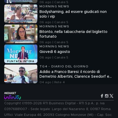
06 ago | Canale 5
MORNING NEWS
Bodyshaming, ad essere giudicati non
solo i vip
06 ago | Canale 5
MORNING NEWS
Bitonto, nella tabaccheria del biglietto
fortunato
06 ago | Canale 5
MORNING NEWS
Giovedì 6 agosto
06 ago | Canale 5
PUNTATA INTERA
TG4 - DIARIO DEL GIORNO
Addio a Franco Baresi: il ricordo di
Demetrio Albertini, Clarence Seedorf e
Giovanni Galli
04 ago | Rete 4
Copyright ©1999-2026 RTI Business Digital - RTI S.p.A.: p. iva
03976881007 - Sede legale: Largo del Nazareno 8, 00187 Roma.
Uffici: Viale Europa 46, 20093 Cologno Monzese (MI) - Cap. Soc.