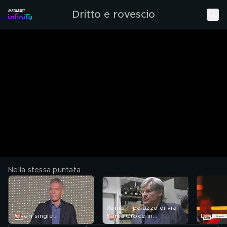
Dritto e rovescio
Nella stessa puntata
Roma, il palazzo di via
Poveri single!
Santa Croce in
Luigi Di 
Gerusalemme